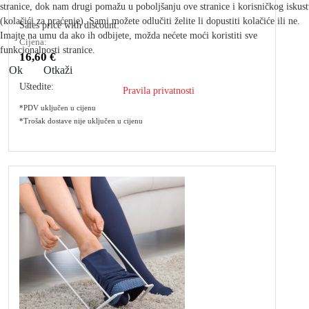
stranice, dok nam drugi pomažu u poboljšanju ove stranice i korisničkog iskus
(kolačići za praćenje). Sami možete odlučiti želite li dopustiti kolačiće ili ne.
Sales price with discount:
Imajte na umu da ako ih odbijete, možda nećete moći koristiti sve
Cijena:
funkcionalnosti stranice.
16,60 €
Ok
Otkaži
Uštedite:
Pravila privatnosti
*PDV uključen u cijenu
*Trošak dostave nije uključen u cijenu