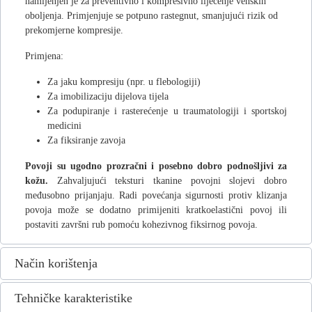
namijenjen je za preventivno i kompresivno liječenje venskih
oboljenja. Primjenjuje se potpuno rastegnut, smanjujući rizik od
prekomjerne kompresije.
Primjena:
Za jaku kompresiju (npr. u flebologiji)
Za imobilizaciju dijelova tijela
Za podupiranje i rasterećenje u traumatologiji i sportskoj
medicini
Za fiksiranje zavoja
Povoji su ugodno prozračni i posebno dobro podnošljivi za
kožu.
Zahvaljujući teksturi tkanine povojni slojevi dobro
međusobno prijanjaju. Radi povećanja sigurnosti protiv klizanja
povoja može se dodatno primijeniti kratkoelastični povoj ili
postaviti završni rub pomoću kohezivnog fiksirnog povoja.
Način korištenja
Tehničke karakteristike