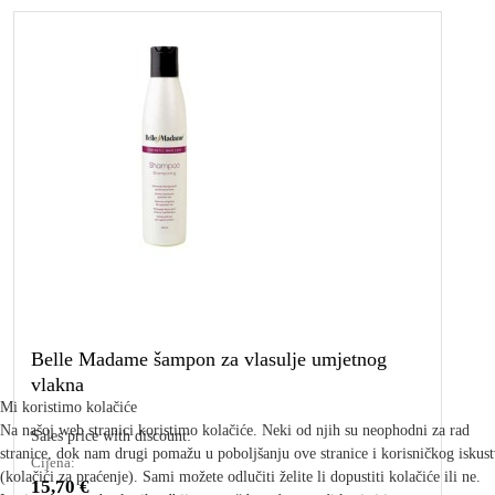
Belle Madame šampon za vlasulje umjetnog
vlakna
Mi koristimo kolačiće
Na našoj web stranici koristimo kolačiće. Neki od njih su neophodni za rad
Sales price with discount:
stranice, dok nam drugi pomažu u poboljšanju ove stranice i korisničkog iskus
Cijena:
(kolačići za praćenje). Sami možete odlučiti želite li dopustiti kolačiće ili ne.
15,70 €