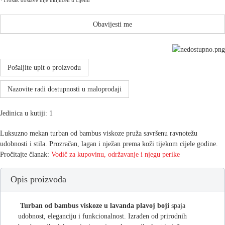
*Trošak dostave nije uključen u cijenu
Obavijesti me
Pošaljite upit o proizvodu
Nazovite radi dostupnosti u maloprodaji
Jedinica u kutiji: 1
Luksuzno mekan turban od bambus viskoze pruža savršenu ravnotežu
udobnosti i stila. Prozračan, lagan i nježan prema koži tijekom cijele godine.
Pročitajte članak:
Vodič za kupovinu, održavanje i njegu perike
Opis proizvoda
Turban od bambus viskoze u lavanda plavoj boji
spaja
udobnost, eleganciju i funkcionalnost. Izrađen od prirodnih