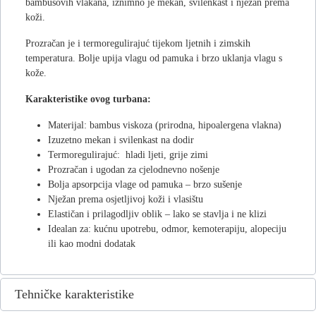
bambusovih vlakana, iznimno je mekan, svilenkast i nježan prema
koži.
Prozračan je i termoregulirajuć tijekom ljetnih i zimskih
temperatura. Bolje upija vlagu od pamuka i brzo uklanja vlagu s
kože.
Karakteristike ovog turbana:
Materijal: bambus viskoza (prirodna, hipoalergena vlakna)
Izuzetno mekan i svilenkast na dodir
Termoregulirajuć: hladi ljeti, grije zimi
Prozračan i ugodan za cjelodnevno nošenje
Bolja apsorpcija vlage od pamuka – brzo sušenje
Nježan prema osjetljivoj koži i vlasištu
Elastičan i prilagodljiv oblik – lako se stavlja i ne klizi
Idealan za: kućnu upotrebu, odmor, kemoterapiju, alopeciju
ili kao modni dodatak
Tehničke karakteristike