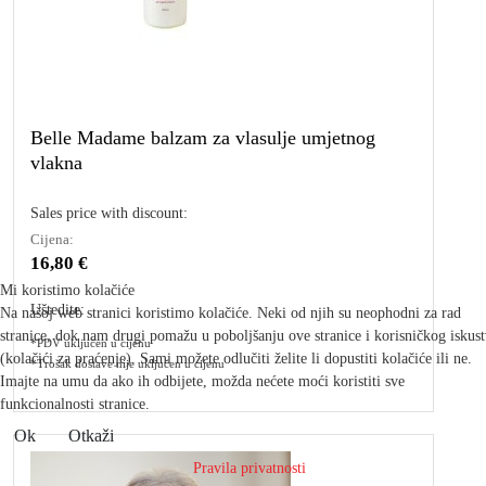
Belle Madame balzam za vlasulje umjetnog
vlakna
Sales price with discount:
Cijena:
16,80 €
Mi koristimo kolačiće
Uštedite:
Na našoj web stranici koristimo kolačiće. Neki od njih su neophodni za rad
stranice, dok nam drugi pomažu u poboljšanju ove stranice i korisničkog iskus
*PDV uključen u cijenu
(kolačići za praćenje). Sami možete odlučiti želite li dopustiti kolačiće ili ne.
*Trošak dostave nije uključen u cijenu
Imajte na umu da ako ih odbijete, možda nećete moći koristiti sve
funkcionalnosti stranice.
Ok
Otkaži
Pravila privatnosti