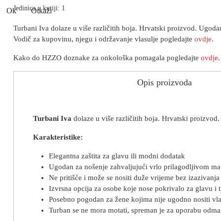
Jedinica u kutiji: 1
Ok
Otkaži
Turbani Iva dolaze u više različitih boja. Hrvatski proizvod. Ugoda
Vodič za kupovinu, njegu i održavanje vlasulje pogledajte
ovdje
.
Kako do HZZO doznake za onkološka pomagala pogledajte
ovdje
Opis proizvoda
Turbani Iva
dolaze u više različitih boja. Hrvatski proizvod
Karakteristike:
Elegantna zaštita za glavu ili modni dodatak
Ugodan za nošenje zahvaljujući vrlo prilagodljivom mat
Ne pritišće i može se nositi duže vrijeme bez izazivanj
Izvrsna opcija za osobe koje nose pokrivalo za glavu i 
Posebno pogodan za žene kojima nije ugodno nositi vla
Turban se ne mora motati, spreman je za uporabu odma