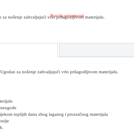
Pravila privatnosti
n za nošenje zahvaljujući vrlo prilagodljivom materijalu.
.
. Ugodan za nošenje zahvaljujući vrlo prilagodljivom materijalu.
erijalu
a neugode
tijekom toplijih dana zbog laganog i prozračnog materijala
sulje
h.