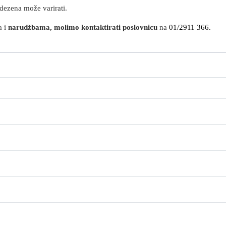
 dezena može varirati.
a i
narudžbama, molimo kontaktirati poslovnicu
na
01/2911 3
66.