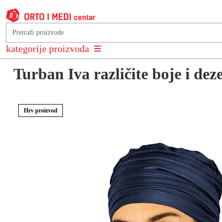
Natrag na: Vlasulje, turbani i marame
kategorije proizvoda
Turban Iva različite boje i dez
Hrv proizvod