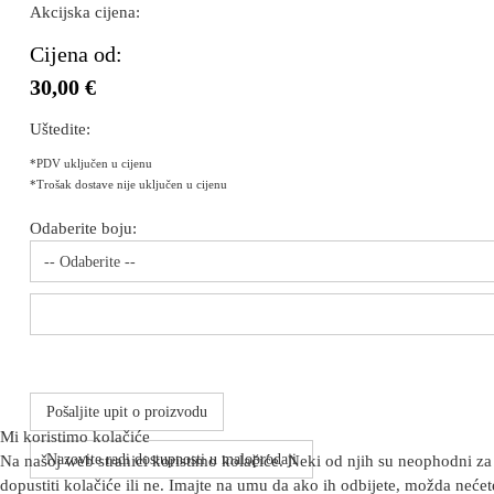
Akcijska cijena:
Cijena od:
30,00 €
Uštedite:
*PDV uključen u cijenu
*Trošak dostave nije uključen u cijenu
Odaberite boju:
-- Odaberite --
Pošaljite upit o proizvodu
Mi koristimo kolačiće
Nazovite radi dostupnosti u maloprodaji
Na našoj web stranici koristimo kolačiće. Neki od njih su neophodni za 
dopustiti kolačiće ili ne. Imajte na umu da ako ih odbijete, možda nećete