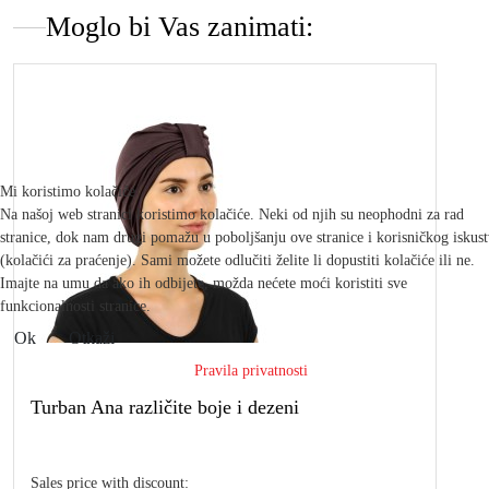
Moglo bi Vas zanimati:
Mi koristimo kolačiće
Na našoj web stranici koristimo kolačiće. Neki od njih su neophodni za rad
stranice, dok nam drugi pomažu u poboljšanju ove stranice i korisničkog iskus
(kolačići za praćenje). Sami možete odlučiti želite li dopustiti kolačiće ili ne.
Imajte na umu da ako ih odbijete, možda nećete moći koristiti sve
funkcionalnosti stranice.
Ok
Otkaži
Pravila privatnosti
Turban Ana različite boje i dezeni
Sales price with discount: