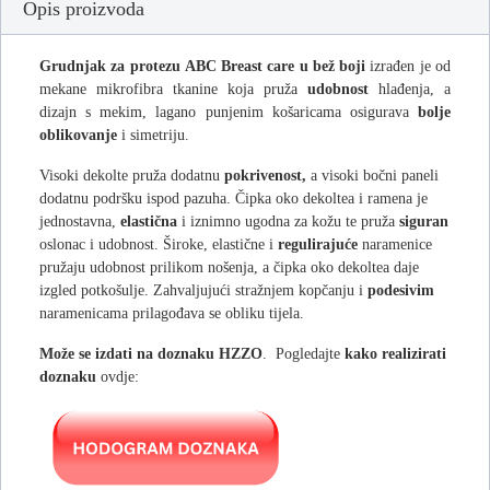
Opis proizvoda
Grudnjak za protezu
ABC Breast care u bež boji
izrađen je od
mekane mikrofibra tkanine koja pruža
udobnost
hlađenja, a
dizajn s mekim, lagano punjenim košaricama osigurava
bolje
oblikovanje
i simetriju.
Visoki dekolte pruža dodatnu
pokrivenost,
a visoki bočni paneli
dodatnu podršku ispod pazuha. Čipka oko dekoltea i ramena je
jednostavna,
elastična
i iznimno ugodna za kožu te pruža
siguran
oslonac i udobnost. Široke, elastične i
regulirajuće
naramenice
pružaju udobnost prilikom nošenja, a čipka oko dekoltea daje
izgled potkošulje. Zahvaljujući stražnjem kopčanju i
podesivim
naramenicama prilagođava se obliku tijela.
Može se izdati na doznaku HZZO
. Pogledajte
kako realizirati
doznaku
ovdje: