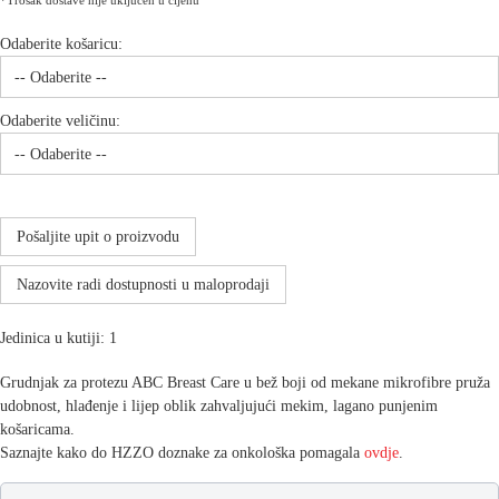
*Trošak dostave nije uključen u cijenu
Odaberite košaricu:
Odaberite veličinu:
Pošaljite upit o proizvodu
Nazovite radi dostupnosti u maloprodaji
Jedinica u kutiji: 1
Grudnjak za protezu ABC Breast Care u bež boji od mekane mikrofibre pruža
udobnost, hlađenje i lijep oblik zahvaljujući mekim, lagano punjenim
košaricama.
Saznajte kako do HZZO doznake za onkološka pomagala
ovdje
.