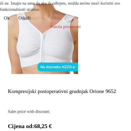
ili ne. Imajte na umu da ako ih odbijete, možda nećete moći koristiti sve
funkcionalnosti stranice.
Ok
Otkaži
Pravila privatnosti
Kompresijski postoperativni grudnjak Orione 9652
Sales price with discount:
Cijena od:
68,25 €