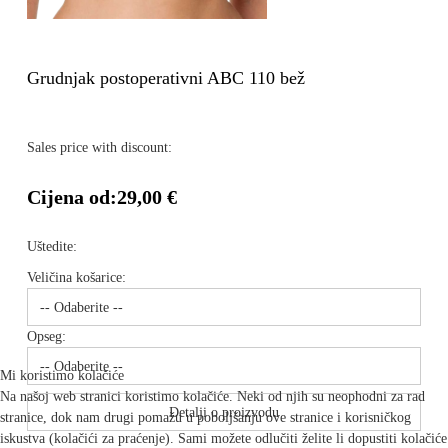
Grudnjak postoperativni ABC 110 bež
Sales price with discount:
Cijena od:
29,00 €
Uštedite:
Veličina košarice:
Opseg:
Mi koristimo kolačiće
Na našoj web stranici koristimo kolačiće. Neki od njih su neophodni za rad
Detalji o proizvodu
stranice, dok nam drugi pomažu u poboljšanju ove stranice i korisničkog
iskustva (kolačići za praćenje). Sami možete odlučiti želite li dopustiti kolačiće