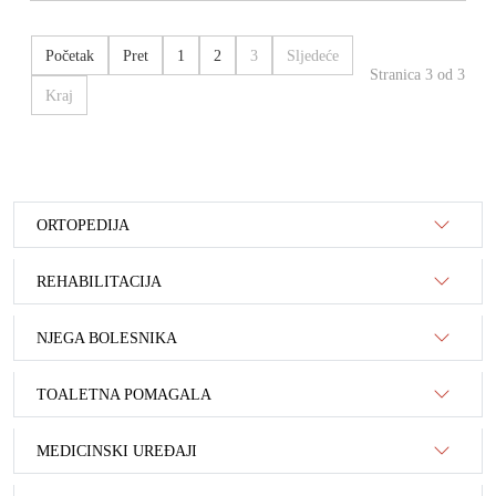
Početak
Pret
1
2
3
Sljedeće
Stranica 3 od 3
Kraj
ORTOPEDIJA
REHABILITACIJA
NJEGA BOLESNIKA
TOALETNA POMAGALA
MEDICINSKI UREĐAJI