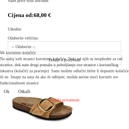
Sales price with discount:
Cijena od:
68,00 €
Uštedite:
Odaberite veličinu:
Mi koristimo kolačiće
Na našoj web stranici koristimo kolačiće. Neki od njih su neophodni za rad
Detalji o proizvodu
stranice, dok nam drugi pomažu u poboljšanju ove stranice i korisničkog
iskustva (kolačići za praćenje). Sami možete odlučiti želite li dopustiti kolačiće
ili ne. Imajte na umu da ako ih odbijete, možda nećete moći koristiti sve
funkcionalnosti stranice.
Ok
Otkaži
Pravila privatnosti