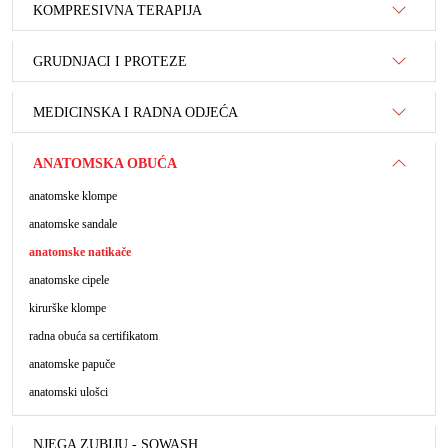
KOMPRESIVNA TERAPIJA
GRUDNJACI I PROTEZE
MEDICINSKA I RADNA ODJEĆA
ANATOMSKA OBUĆA
anatomske klompe
anatomske sandale
anatomske natikače
anatomske cipele
kirurške klompe
radna obuća sa certifikatom
anatomske papuče
anatomski ulošci
NJEGA ZUBIJU - SOWASH