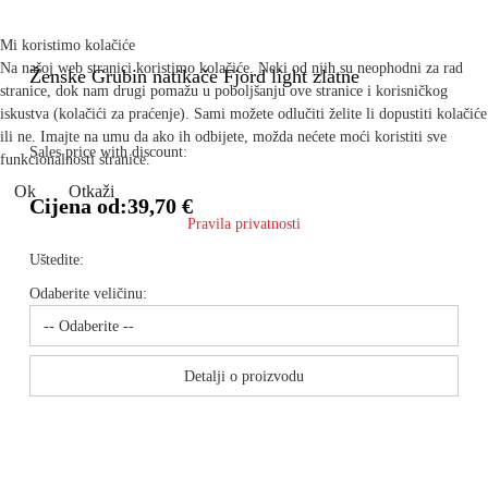
Mi koristimo kolačiće
Na našoj web stranici koristimo kolačiće. Neki od njih su neophodni za rad
Ženske Grubin natikače Fjord light zlatne
stranice, dok nam drugi pomažu u poboljšanju ove stranice i korisničkog
iskustva (kolačići za praćenje). Sami možete odlučiti želite li dopustiti kolačiće
ili ne. Imajte na umu da ako ih odbijete, možda nećete moći koristiti sve
Sales price with discount:
funkcionalnosti stranice.
Ok
Otkaži
Cijena od:
39,70 €
Pravila privatnosti
Uštedite:
Odaberite veličinu:
Detalji o proizvodu