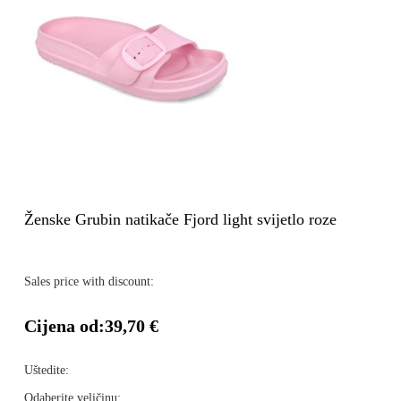
Ženske Grubin natikače Fjord light svijetlo roze
Sales price with discount:
Cijena od:
39,70 €
Uštedite:
Odaberite veličinu: