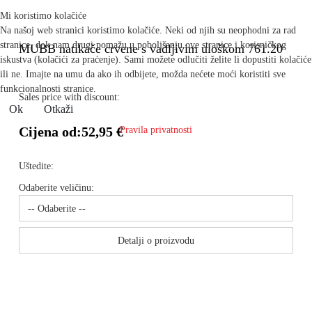
Mi koristimo kolačiće
Na našoj web stranici koristimo kolačiće. Neki od njih su neophodni za rad
stranice, dok nam drugi pomažu u poboljšanju ove stranice i korisničkog
MUBB natikače crvene s vadljivim uloškom 761.20
iskustva (kolačići za praćenje). Sami možete odlučiti želite li dopustiti kolačiće
ili ne. Imajte na umu da ako ih odbijete, možda nećete moći koristiti sve
funkcionalnosti stranice.
Sales price with discount:
Ok
Otkaži
Cijena od:
52,95 €
Pravila privatnosti
Uštedite:
Odaberite veličinu:
Detalji o proizvodu