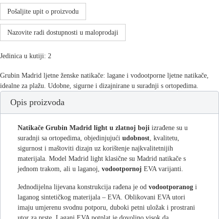
Pošaljite upit o proizvodu
Nazovite radi dostupnosti u maloprodaji
Jedinica u kutiji: 2
Grubin Madrid ljetne ženske natikače: lagane i vodootporne ljetne natikače,
idealne za plažu. Udobne, sigurne i dizajnirane u suradnji s ortopedima.
Opis proizvoda
Natikače Grubin Madrid light u zlatnoj boji
izrađene su u
suradnji sa ortopedima, objedinjujući
udobnost
, kvalitetu,
sigurnost i maštoviti dizajn uz korištenje najkvalitetnijih
materijala. Model Madrid light klasične su Madrid natikače s
jednom trakom, ali u laganoj,
vodootpornoj
EVA varijanti.
Jednodijelna lijevana konstrukcija rađena je od
vodootporanog
i
laganog sintetičkog materijala – EVA. Oblikovani EVA utori
imaju umjerenu svodnu potporu, duboki petni uložak i prostrani
utor za prste. Lagani EVA potplat je dovoljno visok da