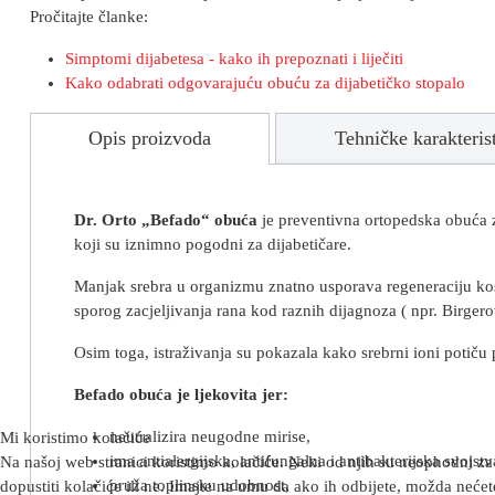
Pročitajte članke:
Simptomi dijabetesa - kako ih prepoznati i liječiti
Kako odabrati odgovarajuću obuću za dijabetičko stopalo
Opis proizvoda
Tehničke karakteris
Dr. Orto „Befado“ obuća
je preventivna ortopedska obuća z
koji su iznimno pogodni za dijabetičare.
Manjak srebra u organizmu znatno usporava regeneraciju kost
sporog zacjeljivanja rana kod raznih dijagnoza ( npr. Birgerov
Osim toga, istraživanja su pokazala kako srebrni ioni potiču 
Befado obuća je ljekovita jer:
neutralizira neugodne mirise,
Mi koristimo kolačiće
ima antialergijska, antifungalna i antibakterijska svojstv
Na našoj web stranici koristimo kolačiće. Neki od njih su neophodni za 
pruža toplinsku udobnost,
dopustiti kolačiće ili ne. Imajte na umu da ako ih odbijete, možda nećete