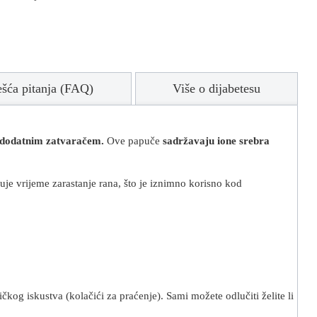
ešća pitanja (FAQ)
Više o dijabetesu
i dodatnim zatvaračem.
Ove papuče
sadržavaju ione srebra
je vrijeme zarastanje rana, što je iznimno korisno kod
kog iskustva (kolačići za praćenje). Sami možete odlučiti želite li