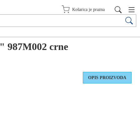
Košarica je prazna
do" 987M002 crne
OPIS PROIZVODA