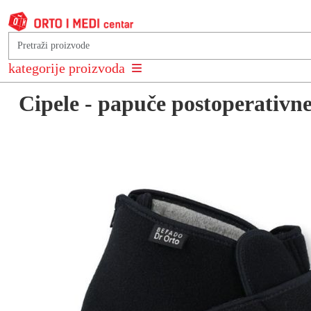
Natrag na: Anatomske cipele
kategorije proizvoda
Cipele - papuče postoperativn