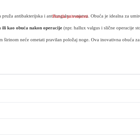
a pruža antibakterijska i antifungalna svojstva. Obuća je idealna za u
Pravila privatnosti
 ili kao obuća nakon operacije
(npr. hallux valgus i slične operacije s
jom širinom neće ometati pravilan položaj noge. Ova inovativna obuća za 