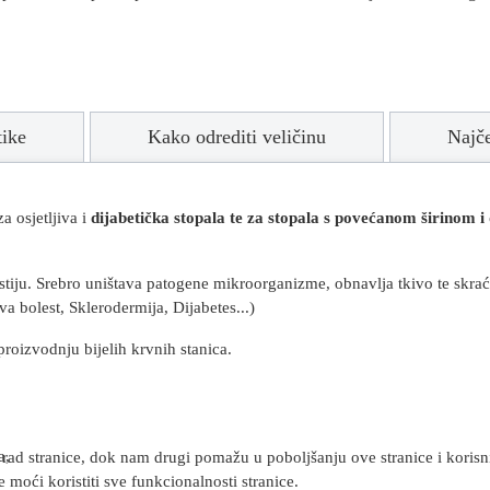
tike
Kako odrediti veličinu
Najč
a osjetljiva i
dijabetička stopala te za stopala s povećanom širinom 
iju. Srebro uništava patogene mikroorganizme, obnavlja tkivo te skraću
a bolest, Sklerodermija, Dijabetes...)
proizvodnju bijelih krvnih stanica.
a,
rad stranice, dok nam drugi pomažu u poboljšanju ove stranice i korisnič
 moći koristiti sve funkcionalnosti stranice.