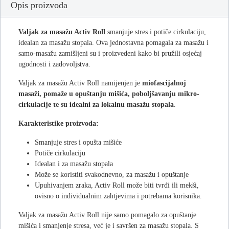
Opis proizvoda
Valjak za masažu Activ Roll
smanjuje stres i potiče cirkulaciju,
idealan za masažu stopala. Ova jednostavna pomagala za masažu i
samo-masažu zamišljeni su i proizvedeni kako bi pružili osjećaj
ugodnosti i zadovoljstva.
Valjak za masažu Activ Roll namijenjen je
miofascijalnoj
masaži, pomaže u opuštanju mišića, poboljšavanju mikro-
cirkulacije te su idealni za lokalnu masažu stopala
.
Karakteristike proizvoda:
Smanjuje stres i opušta mišiće
Potiče cirkulaciju
Idealan i za masažu stopala
Može se koristiti svakodnevno, za masažu i opuštanje
Upuhivanjem zraka, Activ Roll može biti tvrđi ili mekši,
ovisno o individualnim zahtjevima i potrebama korisnika.
Valjak za masažu Activ Roll nije samo pomagalo za opuštanje
mišića i smanjenje stresa, već je i savršen za masažu stopala. S