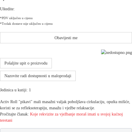
Uštedite:
*PDV uključen u cijenu
*Trošak dostave nije uključen u cijenu
Obavijesti me
Pošaljite upit o proizvodu
Nazovite radi dostupnosti u maloprodaji
Jedinica u kutiji: 1
Activ Roll "pikavi" mali masažni valjak poboljšava cirkulaciju, opušta mišiće,
koristi se za refleksoterapiju, masažu i vježbe relaksacije.
Pročitajte članak:
Koje rekvizite za vježbanje moraš imati u svojoj kućnoj
teretani