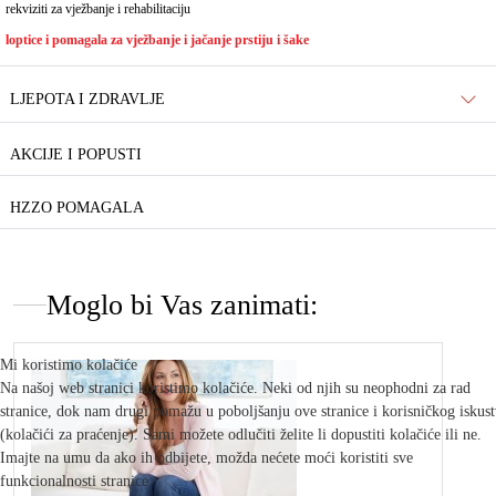
rekviziti za vježbanje i rehabilitaciju
loptice i pomagala za vježbanje i jačanje prstiju i šake
LJEPOTA I ZDRAVLJE
AKCIJE I POPUSTI
HZZO POMAGALA
Moglo bi Vas zanimati:
Mi koristimo kolačiće
Na našoj web stranici koristimo kolačiće. Neki od njih su neophodni za rad
stranice, dok nam drugi pomažu u poboljšanju ove stranice i korisničkog iskus
(kolačići za praćenje). Sami možete odlučiti želite li dopustiti kolačiće ili ne.
Imajte na umu da ako ih odbijete, možda nećete moći koristiti sve
funkcionalnosti stranice.