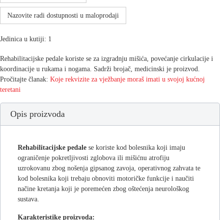
Nazovite radi dostupnosti u maloprodaji
Jedinica u kutiji: 1
Rehabilitacijske pedale koriste se za izgradnju mišića, povećanje cirkulacije i
koordinacije u rukama i nogama. Sadrži brojač, medicinski je proizvod.
Pročitajte članak:
Koje rekvizite za vježbanje moraš imati u svojoj kućnoj
teretani
Opis proizvoda
Rehabilitacijske pedale
se koriste kod bolesnika koji imaju
ograničenje pokretljivosti zglobova ili mišićnu atrofiju
uzrokovanu zbog nošenja gipsanog zavoja, operativnog zahvata te
kod bolesnika koji trebaju obnoviti motoričke funkcije i naučiti
načine kretanja koji je poremećen zbog oštećenja neurološkog
sustava.
Karakteristike proizvoda: