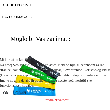
AKCIJE I POPUSTI
HZZO POMAGALA
Moglo bi Vas zanimati:
Mi koristimo kolačiće
Na našoj web stranici koristimo kolačiće. Neki od njih su neophodni za rad
stranice, dok nam drugi pomažu u poboljšanju ove stranice i korisničkog iskus
(kolačići za praćenje). Sami možete odlučiti želite li dopustiti kolačiće ili ne.
Imajte na umu da ako ih odbijete, možda nećete moći koristiti sve
funkcionalnosti stranice.
Ok
Otkaži
Pravila privatnosti