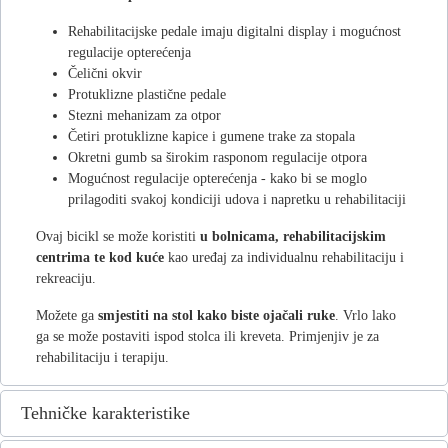
Rehabilitacijske pedale imaju digitalni display i mogućnost
regulacije opterećenja
Čelični okvir
Protuklizne plastične pedale
Stezni mehanizam za otpor
Četiri protuklizne kapice i gumene trake za stopala
Okretni gumb sa širokim rasponom regulacije otpora
Mogućnost regulacije opterećenja - kako bi se moglo
prilagoditi svakoj kondiciji udova i napretku u rehabilitaciji
Ovaj bicikl se može koristiti
u bolnicama, rehabilitacijskim
centrima te kod kuće
kao uređaj za individualnu rehabilitaciju i
rekreaciju.
Možete ga
smjestiti na stol kako biste ojačali ruke
. Vrlo lako
ga se može postaviti ispod stolca ili kreveta. Primjenjiv je za
rehabilitaciju i terapiju.
Tehničke karakteristike