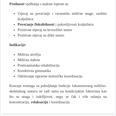
Prednosti
vježbanja s malom loptom su:
Utjecaj na povećanje i ravnotežu mišićne snage, osobito
kralježnice
Povećanje fleksibilnosti
i pokretljivosti kralježnice
Pozitivan utjecaj na krvnožilni sustav
Pozitivan utjecaj na dišni sustav.
Indikacije:
Mišićna atrofija
Mišićna slabost
Posttraumatska rehabilitacija
Korektivna gimnastika
Održavanje ispravne motoričke koordinacije.
Koncept treninga za poboljšanje funkcije lokomotornog mišično-
skeletalnog sustava ne radi samo na kondicijskim faktorima kao
što su snaga i izdržljivost, nego se čak i više oslanja na
koncentraciju,
relaksaciju
i koordinaciju.