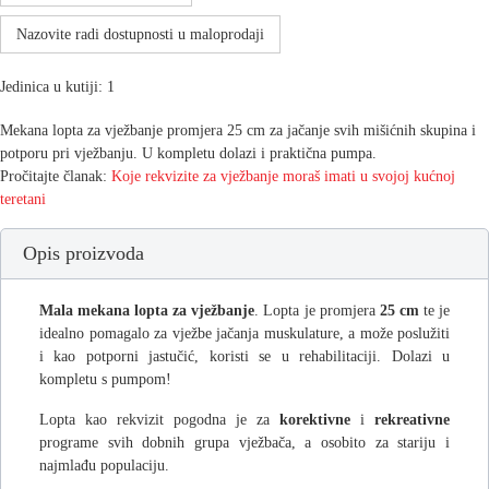
Nazovite radi dostupnosti u maloprodaji
Jedinica u kutiji: 1
Mekana lopta za vježbanje promjera 25 cm za jačanje svih mišićnih skupina i
potporu pri vježbanju. U kompletu dolazi i praktična pumpa.
Pročitajte članak:
Koje rekvizite za vježbanje moraš imati u svojoj kućnoj
teretani
Opis proizvoda
Mala mekana lopta za vježbanje
. Lopta je promjera
25 cm
te je
idealno pomagalo za vježbe jačanja muskulature, a može poslužiti
i kao potporni jastučić, koristi se u rehabilitaciji. Dolazi u
kompletu s pumpom!
Lopta kao rekvizit pogodna je za
korektivne
i
rekreativne
programe svih dobnih grupa vježbača, a osobito za stariju i
najmlađu populaciju.