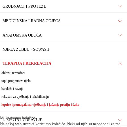
GRUDNJACI I PROTEZE
MEDICINSKA I RADNA ODJEĆA
ANATOMSKA OBUĆA
NJEGA ZUBIJU - SOWASH
TERAPIJA I REKREACIJA
oblozi i termofori
topli program za tijelo
bandaže i zavoji
rekviziti za vježbanje i rehabilitaciju
loptice i pomagala za vježbanje i jačanje prstiju i šake
Mi koristimo kolačiće
LJEPOTA I ZDRAVLJE
Na našoj web stranici koristimo kolačiće. Neki od njih su neophodni za rad