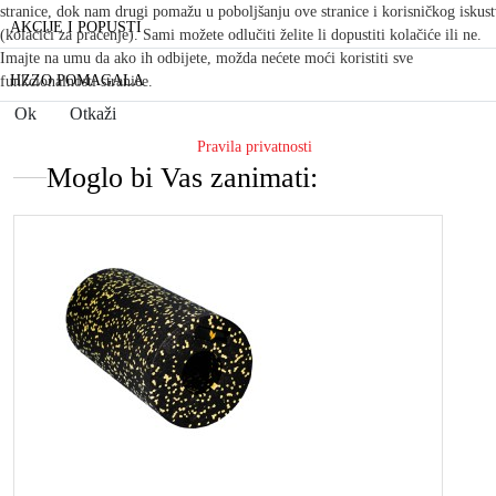
stranice, dok nam drugi pomažu u poboljšanju ove stranice i korisničkog iskus
AKCIJE I POPUSTI
(kolačići za praćenje). Sami možete odlučiti želite li dopustiti kolačiće ili ne.
Imajte na umu da ako ih odbijete, možda nećete moći koristiti sve
HZZO POMAGALA
funkcionalnosti stranice.
Ok
Otkaži
Pravila privatnosti
Moglo bi Vas zanimati: