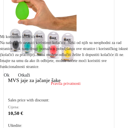
Mi koristimo kolačiće
Na našoj web stranici koristimo kolačiće. Neki od njih su neophodni za rad
stranice, dok nam drugi pomažu u poboljšanju ove stranice i korisničkog iskus
(kolačići za praćenje). Sami možete odlučiti želite li dopustiti kolačiće ili ne.
Imajte na umu da ako ih odbijete, možda nećete moći koristiti sve
funkcionalnosti stranice.
Ok
Otkaži
MVS jaje za jačanje šake
Pravila privatnosti
Sales price with discount:
Cijena:
10,50 €
Uštedite: