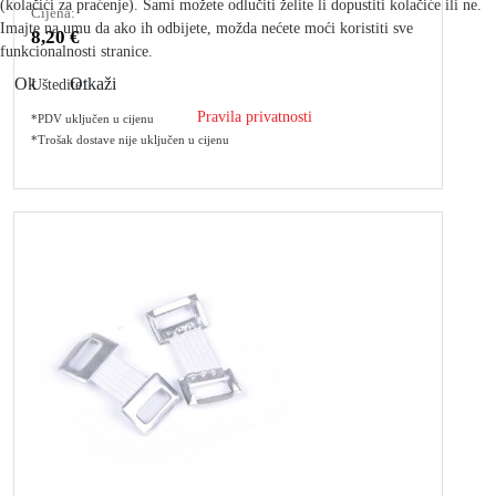
(kolačići za praćenje). Sami možete odlučiti želite li dopustiti kolačiće ili ne.
Cijena:
Imajte na umu da ako ih odbijete, možda nećete moći koristiti sve
8,20 €
funkcionalnosti stranice.
Ok
Otkaži
Uštedite:
Pravila privatnosti
*PDV uključen u cijenu
*Trošak dostave nije uključen u cijenu