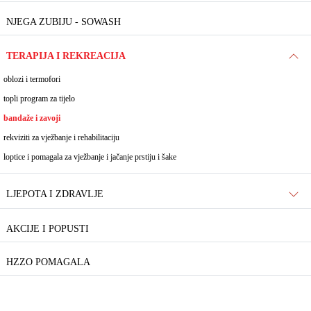
NJEGA ZUBIJU - SOWASH
TERAPIJA I REKREACIJA
oblozi i termofori
topli program za tijelo
bandaže i zavoji
rekviziti za vježbanje i rehabilitaciju
loptice i pomagala za vježbanje i jačanje prstiju i šake
LJEPOTA I ZDRAVLJE
AKCIJE I POPUSTI
HZZO POMAGALA