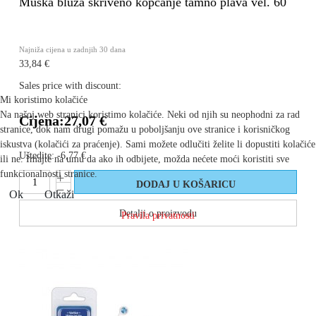
Muška bluza skriveno kopčanje tamno plava vel. 60
Najniža cijena u zadnjih 30 dana
33,84 €
Sales price with discount:
Mi koristimo kolačiće
Na našoj web stranici koristimo kolačiće. Neki od njih su neophodni za rad
Cijena:
27,07 €
stranice, dok nam drugi pomažu u poboljšanju ove stranice i korisničkog
iskustva (kolačići za praćenje). Sami možete odlučiti želite li dopustiti kolačiće
Uštedite:
-6,77 €
ili ne. Imajte na umu da ako ih odbijete, možda nećete moći koristiti sve
funkcionalnosti stranice.
Ok
Otkaži
Detalji o proizvodu
Pravila privatnosti