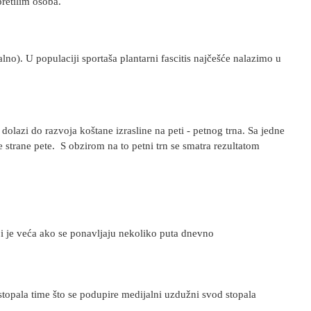
pretilim osoba.
no). U populaciji sportaša plantarni fascitis najčešće nalazimo u
olazi do razvoja koštane izrasline na peti - petnog trna. Sa jedne
je strane pete. S obzirom na to petni trn se smatra rezultatom
žbi je veća ako se ponavljaju nekoliko puta dnevno
topala time što se podupire medijalni uzdužni svod stopala