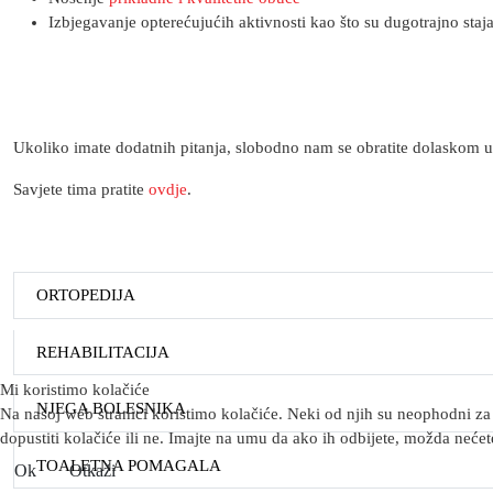
Izbjegavanje opterećujućih aktivnosti kao što su dugotrajno staja
Ukoliko imate dodatnih pitanja, slobodno nam se obratite dolaskom u
Savjete tima pratite
ovdje
.
ORTOPEDIJA
REHABILITACIJA
Mi koristimo kolačiće
NJEGA BOLESNIKA
Na našoj web stranici koristimo kolačiće. Neki od njih su neophodni za 
dopustiti kolačiće ili ne. Imajte na umu da ako ih odbijete, možda nećete
TOALETNA POMAGALA
Ok
Otkaži