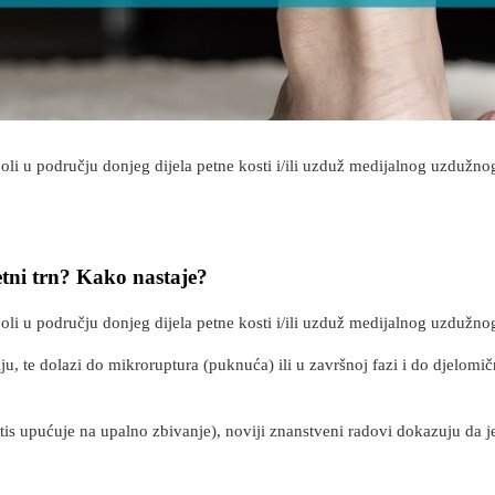
boli u području donjeg dijela petne kosti i/ili uzduž medijalnog uzdužnog
 petni trn? Kako nastaje?
boli u području donjeg dijela petne kosti i/ili uzduž medijalnog uzdužno
u, te dolazi do mikroruptura (puknuća) ili u završnoj fazi i do djelomičn
 itis upućuje na upalno zbivanje), noviji znanstveni radovi dokazuju da 