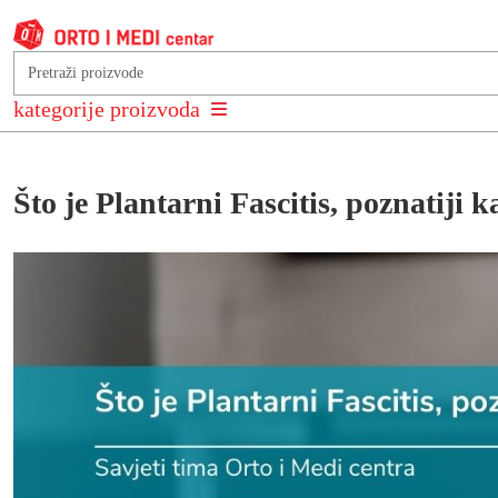
Savjeti stručnog tima Orto i Me
kategorije proizvoda
Što je Plantarni Fascitis, poznatiji k