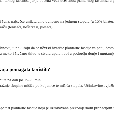
ntarnog fasciitisa jer je uočena veća učestalost plantarnog fasciitisa u 
žena, najčešće unilateralno odnosno na jednom stopalu (u 15% bilateral
aču (tenisači, košarkaši, plesači).
vu, u pokušaju da se učvrsti hvatište plantarne fascije za petu, često d
 na meko i živčano tkivo te stvara upalu i bol u području donje i unutarn
Koja pomagala koristiti?
6 puta na dan po 15-20 min
 stražnje skupine mišića potkoljenice te mišića stopala. Učinkovitost vje
petost plantarne fascije koja je uzrokovana prekomjernom pronacijom s