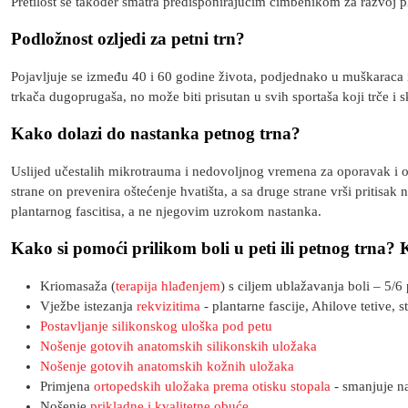
Pretilost se također smatra predisponirajućim čimbenikom za razvoj pla
Podložnost ozljedi za petni trn?
Pojavljuje se između 40 i 60 godine života, podjednako u muškaraca i 
trkača dugoprugaša, no može biti prisutan u svih sportaša koji trče i sk
Kako dolazi do nastanka petnog trna?
Uslijed učestalih mikrotrauma i nedovoljnog vremena za oporavak i obno
strane on prevenira oštećenje hvatišta, a sa druge strane vrši pritisak
plantarnog fascitisa, a ne njegovim uzrokom nastanka.
Kako si pomoći prilikom boli u peti ili petnog trna? 
Kriomasaža (
terapija hlađenjem
) s ciljem ublažavanja boli – 5/
Vježbe istezanja
rekvizitima
- plantarne fascije, Ahilove tetive,
Postavljanje silikonskog uloška pod petu
Nošenje gotovih anatomskih silikonskih uložaka
Nošenje gotovih anatomskih kožnih uložaka
Primjena
ortopedskih uložaka prema otisku stopala
- smanjuje na
Nošenje
prikladne i kvalitetne obuće