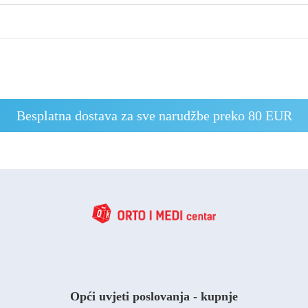
Besplatna dostava za sve narudžbe preko 80 EUR
Opći uvjeti poslovanja - kupnje