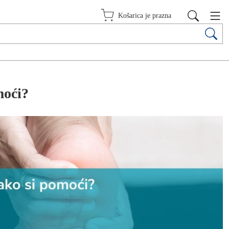
Košarica je prazna
moći?