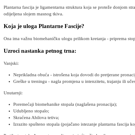
Plantarna fascija je ligamentarna struktura koja se proteže donjom stra
odijeljena slojem masnog tkiva.
Koja je uloga Plantarne Fascije?
Ona ima važnu biomehaničku ulogu prilikom kretanja - priprema stopal
Uzroci nastanka petnog trna:
Vanjski:
Neprikladna obuća - istrošena koja dovodi do pretjerane pronaci
Greške u treningu - nagla promjena u intenzitetu, trajanju ili uče
Unutarnji:
Poremećaji biomehanike stopala (naglašena pronacija);
Udubljeno stopalo;
Skraćena Ahilova tetiva;
Izrazito spušteno stopala (pojačano istezanje plantarna fascija