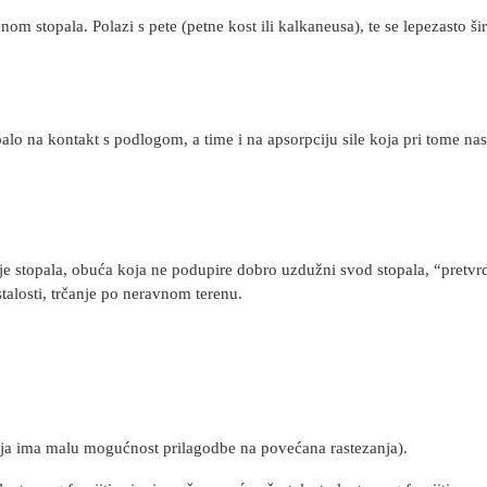
nom stopala. Polazi s pete (petne kost ili kalkaneusa), te se lepezasto ši
o na kontakt s podlogom, a time i na apsorpciju sile koja pri tome nas
je stopala, obuća koja ne podupire dobro uzdužni svod stopala, “pretvr
stalosti, trčanje po neravnom terenu.
 koja ima malu mogućnost prilagodbe na povećana rastezanja).