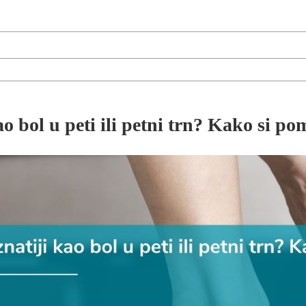
di centra
ao bol u peti ili petni trn? Kako si po