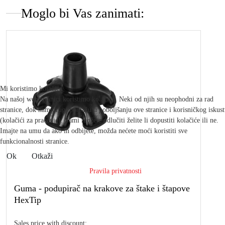
Moglo bi Vas zanimati:
Mi koristimo kolačiće
Na našoj web stranici koristimo kolačiće. Neki od njih su neophodni za rad
stranice, dok nam drugi pomažu u poboljšanju ove stranice i korisničkog iskus
(kolačići za praćenje). Sami možete odlučiti želite li dopustiti kolačiće ili ne.
Imajte na umu da ako ih odbijete, možda nećete moći koristiti sve
funkcionalnosti stranice.
Ok
Otkaži
Pravila privatnosti
Guma - podupirač na krakove za štake i štapove
HexTip
Sales price with discount: