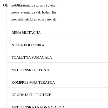
Ok
Otkaži
ortoze i steznici za stopalo i gležanj
ortoze i steznici za kuk, bedro i list
ortopedski ulošci po otisku stopala
REHABILITACIJA
NJEGA BOLESNIKA
TOALETNA POMAGALA
MEDICINSKI UREĐAJI
KOMPRESIVNA TERAPIJA
GRUDNJACI I PROTEZE
MEDICINSKA I RADNA ODJEĆA