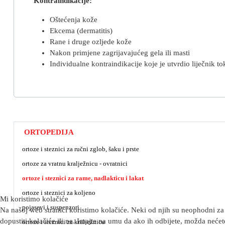
Kontraindikacije:
Oštećenja kože
Ekcema
(dermatitis)
Rane i druge ozljede kože
Nakon primjene zagrijavajućeg gela ili masti
Individualne kontraindikacije koje je utvrdio liječnik 
ORTOPEDIJA
ortoze i steznici za ručni zglob, šaku i prste
ortoze za vratnu kralježnicu - ovratnici
ortoze i steznici za rame, nadlakticu i lakat
ortoze i steznici za koljeno
Mi koristimo kolačiće
pojasevi i suspenzori
Na našoj web stranici koristimo kolačiće. Neki od njih su neophodni za 
dopustiti kolačiće ili ne. Imajte na umu da ako ih odbijete, možda nećete
ortoze i steznici za kralježnicu