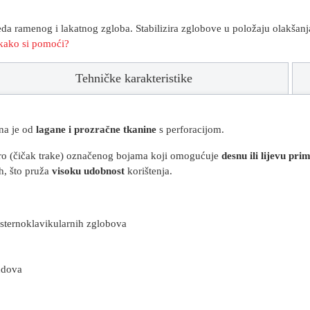
jeda ramenog i lakatnog zgloba. Stabilizira zglobove u položaju olakšan
i kako si pomoći?
Tehničke karakteristike
n
a
je od
lagane i prozračne tkanine
s perforacijom.
ro
(čičak trake)
označenog bojama koji omogućuje
desnu ili lijevu pri
h, što pruža
visoku udobnost
korištenja.
i sternoklavikularnih zglobova
 udova