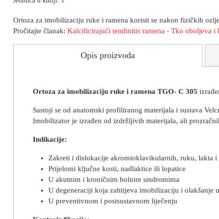
Jedinica u kutiji: 1
Ortoza za imobilizaciju ruke i ramena koristi se nakon fizičkih ozl
Pročitajte članak:
Kalcificirajući tendinitis ramena - Tko oboljeva 
Opis proizvoda
Ortoza za imobilizaciju ruke i ramena
TGO- C 305
izrađe
Sastoji se od anatomski profiliranog materijala i sustava Velc
Imobilizator je izrađen od izdržljivih materijala, ali prozračni
Indikacije:
Zakreti i dislokacije akromioklavikularnih, ruku, lakta 
Prijelomi ključne kosti, nadlaktice ili lopatice
U akutnim i kroničnim bolnim sindromima
U degeneraciji koja zahtijeva imobilizaciju i olakšanje
U preventivnom i postsustavnom liječenju