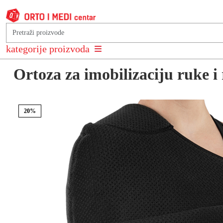
Natrag na: Ortoze i steznici za rame, nadlakticu i lakat
kategorije proizvoda
Ortoza za imobilizaciju ruke
20%