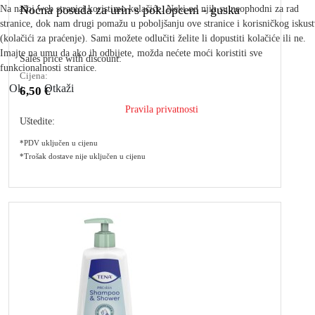
Noćna posuda za urin s poklopcem - guska
Na našoj web stranici koristimo kolačiće. Neki od njih su neophodni za rad
stranice, dok nam drugi pomažu u poboljšanju ove stranice i korisničkog iskus
(kolačići za praćenje). Sami možete odlučiti želite li dopustiti kolačiće ili ne.
Imajte na umu da ako ih odbijete, možda nećete moći koristiti sve
Sales price with discount:
funkcionalnosti stranice.
Cijena:
Ok
Otkaži
6,50 €
Pravila privatnosti
Uštedite:
*PDV uključen u cijenu
*Trošak dostave nije uključen u cijenu