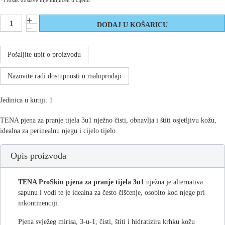
*Trošak dostave nije uključen u cijenu
Pošaljite upit o proizvodu
Nazovite radi dostupnosti u maloprodaji
Jedinica u kutiji: 1
TENA pjena za pranje tijela 3u1 nježno čisti, obnavlja i štiti osjetljivu kožu,
idealna za perinealnu njegu i cijelo tijelo.
Opis proizvoda
TENA ProSkin pjena za pranje tijela 3u1
nježna je alternativa
sapunu i vodi te je idealna za često čišćenje, osobito kod njege pri
inkontinenciji.
Pjena svježeg mirisa, 3-u-1, čisti, štiti i hidratizira krhku kožu