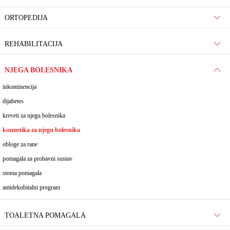
ORTOPEDIJA
REHABILITACIJA
NJEGA BOLESNIKA
inkontinencija
dijabetes
kreveti za njegu bolesnika
kozmetika za njegu bolesnika
obloge za rane
pomagala za probavni sustav
stoma pomagala
antidekubitalni program
TOALETNA POMAGALA