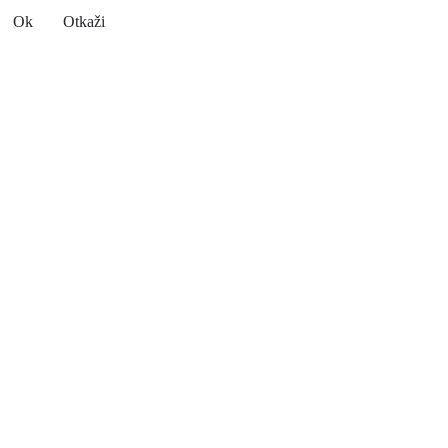
Ok
Otkaži