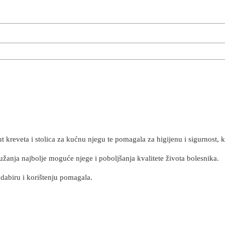
reveta i stolica za kućnu njegu te pomagala za higijenu i sigurnost, kao
užanja najbolje moguće njege i poboljšanja kvalitete života bolesnika.
odabiru i korištenju pomagala.