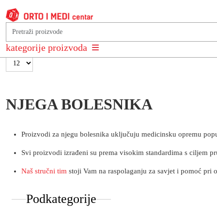
Poredaj po
Cijena proizvoda +/-
kategorije proizvoda
Zapis nije pronađen
NJEGA BOLESNIKA
Proizvodi za njegu bolesnika uključuju medicinsku opremu poput k
Svi proizvodi izrađeni su prema visokim standardima s ciljem pr
Naš stručni tim
stoji Vam na raspolaganju za savjet i pomoć pri 
Podkategorije