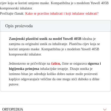
cijev koja se koristi umjesto maske. Kompatibilna je s modelom Yuwell 405B
kompresorski inhalator.
Pročitajte članak:
Kako se pravilno inhalirati i koji inhalator odabrati?
Opis proizvoda
Zamjenski plastični usnik za model Yuwell 405B
idealna je
zamjena za originalni usnik za inhaliranje. Plastična cijev koja se
koristi umjesto maske. Kompatibilna je s modelom Yuwell 405B
kompresorski inhalator.
Jednostavno se pričvršćuje na
čašicu
,
čime se osigurava
sigurna i
higijenska primjena
inhalacijske terapije. Dizajn usnika je
iznimno bitan jer određuje koliko dobro sustav može proizvesti
kapljice odgovarajuće veličine da one mogu stići duboko u dišne
putove.
ORTOPEDIJA