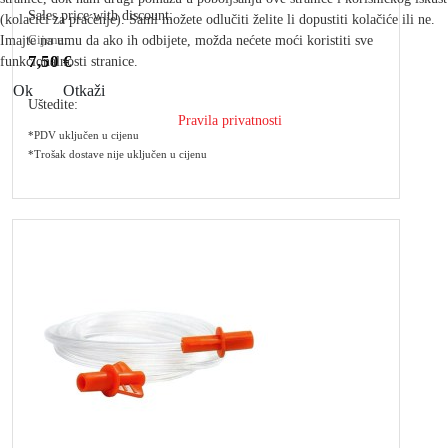
Sales price with discount:
(kolačići za praćenje). Sami možete odlučiti želite li dopustiti kolačiće ili ne.
Cijena:
Imajte na umu da ako ih odbijete, možda nećete moći koristiti sve
7,50 €
funkcionalnosti stranice.
Ok
Otkaži
Uštedite:
Pravila privatnosti
*PDV uključen u cijenu
*Trošak dostave nije uključen u cijenu