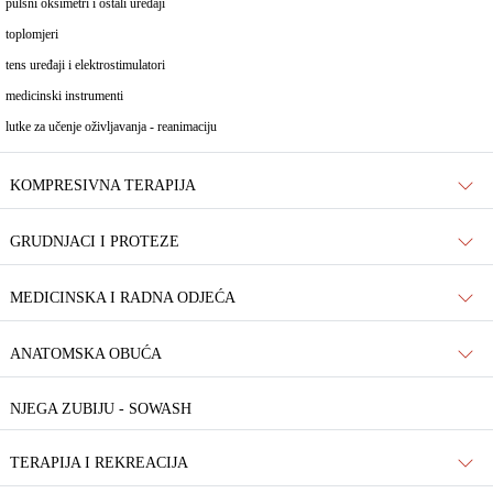
pulsni oksimetri i ostali uređaji
toplomjeri
tens uređaji i elektrostimulatori
medicinski instrumenti
lutke za učenje oživljavanja - reanimaciju
KOMPRESIVNA TERAPIJA
GRUDNJACI I PROTEZE
MEDICINSKA I RADNA ODJEĆA
ANATOMSKA OBUĆA
NJEGA ZUBIJU - SOWASH
TERAPIJA I REKREACIJA