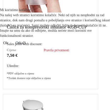
Mi koristimo kolačiće
Na našoj web stranici koristimo kolačiće. Neki od njih su neophodni za rad
stranice, dok nam drugi pomažu u poboljšanju ove stranice i korisničkog iskus
(kolačići za praćenje). Sami možete odlučiti želite li dopustiti kolačiće ili ne.
Čašica za kompresorski inhalator 405B-CUP
Imajte na umu da ako ih odbijete, možda nećete moći koristiti sve
funkcionalnosti stranice.
Ok
Otkaži
Sales price with discount:
Cijena:
Pravila privatnosti
7,50 €
Uštedite:
*PDV uključen u cijenu
*Trošak dostave nije uključen u cijenu