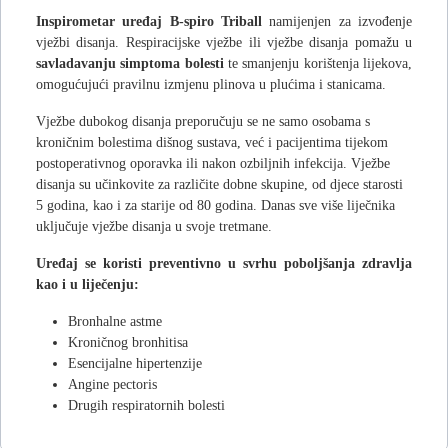
Inspirometar uređaj B-spiro Triball
namijenjen za izvođenje
vježbi disanja. Respiracijske vježbe ili vježbe disanja pomažu u
savladavanju simptoma bolesti
te smanjenju korištenja lijekova,
omogućujući pravilnu izmjenu plinova u plućima i stanicama.
Vježbe dubokog disanja preporučuju se ne samo osobama s
kroničnim bolestima dišnog sustava, već i pacijentima tijekom
postoperativnog oporavka ili nakon ozbiljnih infekcija. Vježbe
disanja su učinkovite za različite dobne skupine, od djece starosti
5 godina, kao i za starije od 80 godina. Danas sve više liječnika
uključuje vježbe disanja u svoje tretmane.
Uređaj se koristi preventivno u svrhu poboljšanja zdravlja
kao i u liječenju:
Bronhalne astme
Kroničnog bronhitisa
Esencijalne hipertenzije
Angine pectoris
Drugih respiratornih bolesti