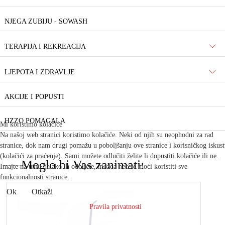
NJEGA ZUBIJU - SOWASH
TERAPIJA I REKREACIJA
LJEPOTA I ZDRAVLJE
AKCIJE I POPUSTI
HZZO POMAGALA
Mi koristimo kolačiće
Na našoj web stranici koristimo kolačiće. Neki od njih su neophodni za rad
stranice, dok nam drugi pomažu u poboljšanju ove stranice i korisničkog iskus
(kolačići za praćenje). Sami možete odlučiti želite li dopustiti kolačiće ili ne.
Moglo bi Vas zanimati:
Imajte na umu da ako ih odbijete, možda nećete moći koristiti sve
funkcionalnosti stranice.
Ok
Otkaži
Pravila privatnosti