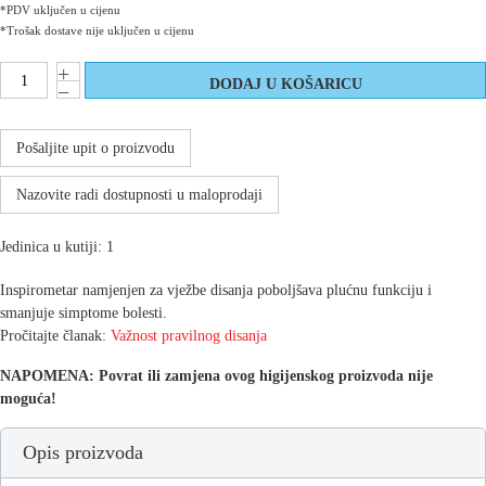
*PDV uključen u cijenu
*Trošak dostave nije uključen u cijenu
Pošaljite upit o proizvodu
Nazovite radi dostupnosti u maloprodaji
Jedinica u kutiji: 1
Inspirometar namjenjen za vježbe disanja poboljšava plućnu funkciju i
smanjuje simptome bolesti.
Pročitajte članak:
Važnost pravilnog disanja
NAPOMENA: Povrat ili zamjena ovog higijenskog proizvoda nije
moguća!
Opis proizvoda