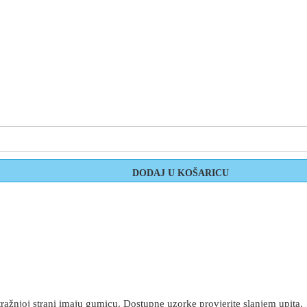
tražnjoj strani imaju gumicu. Dostupne uzorke provjerite slanjem upita.