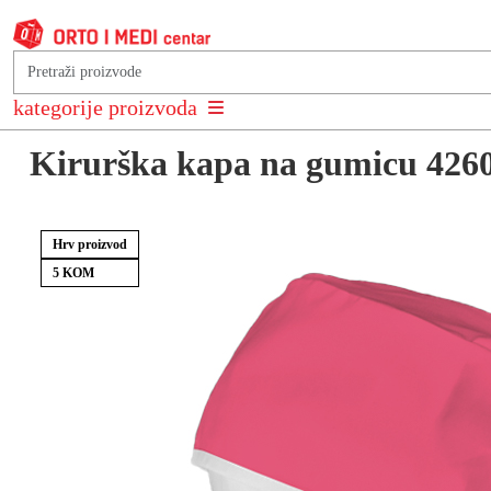
Natrag na: Kirurške kape
kategorije proizvoda
Kirurška kapa na gumicu 4260 
Hrv proizvod
5 KOM