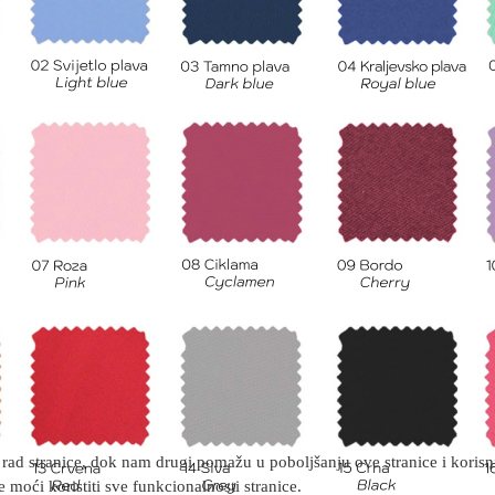
rad stranice, dok nam drugi pomažu u poboljšanju ove stranice i korisnič
 moći koristiti sve funkcionalnosti stranice.