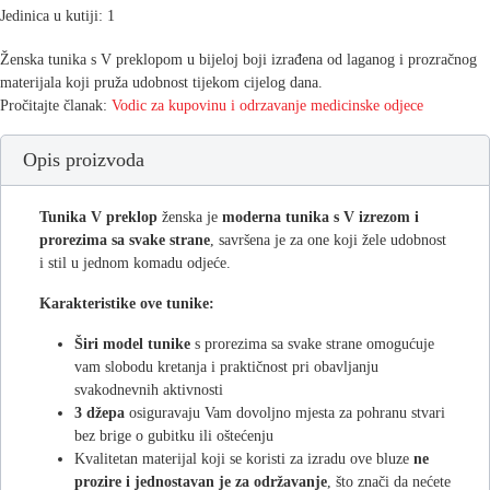
Jedinica u kutiji: 1
Ženska tunika s V preklopom u bijeloj boji izrađena od laganog i prozračnog
materijala koji pruža udobnost tijekom cijelog dana.
Pročitajte članak:
Vodic za kupovinu i
odrzavanje medicinske odjece
Opis proizvoda
Tunika V preklop
ženska je
moderna tunika s V izrezom i
prorezima sa svake strane
, savršena je za one koji žele udobnost
i stil u jednom komadu odjeće.
Karakteristike ove tunike:
Širi model
tunike
s prorezima sa svake strane omogućuje
vam slobodu kretanja i praktičnost pri obavljanju
svakodnevnih aktivnosti
3 džepa
osiguravaju Vam dovoljno mjesta za pohranu stvari
bez brige o gubitku ili oštećenju
Kvalitetan materijal koji se koristi za izradu ove bluze
ne
prozire i jednostavan je za održavanje
, što znači da nećete