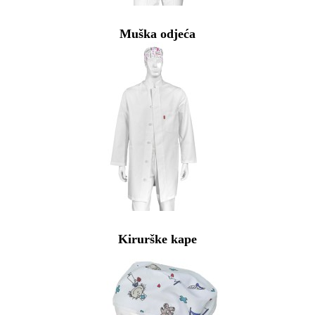
Muška odjeća
Kirurške kape