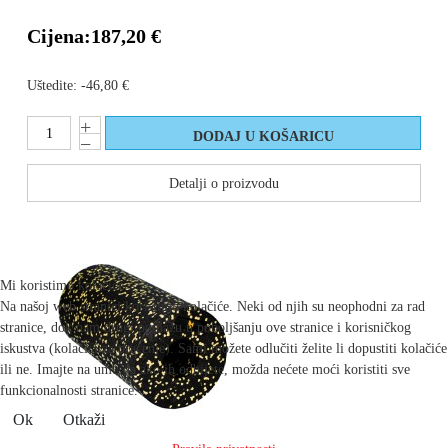
Cijena:
187,20 €
Uštedite:
-46,80 €
Detalji o proizvodu
Mi koristimo kolačiće
Na našoj web stranici koristimo kolačiće. Neki od njih su neophodni za rad
stranice, dok nam drugi pomažu u poboljšanju ove stranice i korisničkog
iskustva (kolačići za praćenje). Sami možete odlučiti želite li dopustiti kolačiće
ili ne. Imajte na umu da ako ih odbijete, možda nećete moći koristiti sve
funkcionalnosti stranice.
Ok
Otkaži