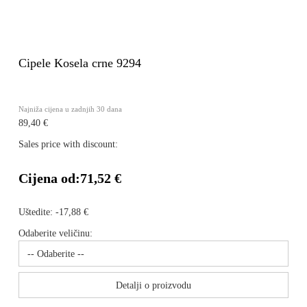
Cipele Kosela crne 9294
Najniža cijena u zadnjih 30 dana
89,40 €
Sales price with discount:
Cijena od:
71,52 €
Uštedite:
-17,88 €
Odaberite veličinu:
Detalji o proizvodu