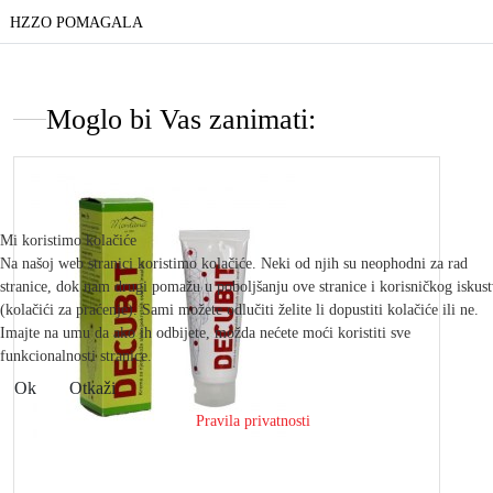
HZZO POMAGALA
Moglo bi Vas zanimati:
Mi koristimo kolačiće
Na našoj web stranici koristimo kolačiće. Neki od njih su neophodni za rad
stranice, dok nam drugi pomažu u poboljšanju ove stranice i korisničkog iskus
(kolačići za praćenje). Sami možete odlučiti želite li dopustiti kolačiće ili ne.
Imajte na umu da ako ih odbijete, možda nećete moći koristiti sve
funkcionalnosti stranice.
Ok
Otkaži
Pravila privatnosti