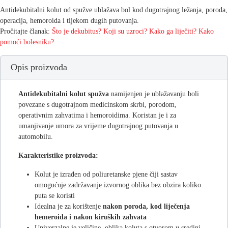
Antidekubitalni kolut od spužve ublažava bol kod dugotrajnog ležanja, poroda,
operacija, hemoroida i tijekom dugih putovanja.
Pročitajte članak:
Što je dekubitus? Koji su uzroci? Kako ga liječiti? Kako
pomoći bolesniku?
Opis proizvoda
Antidekubitalni kolut spužva
namijenjen je ublažavanju boli
povezane s dugotrajnom medicinskom skrbi, porodom,
operativnim zahvatima i hemoroidima. Koristan je i za
umanjivanje umora za vrijeme dugotrajnog putovanja u
automobilu.
Karakteristike proizvoda:
Kolut je izrađen od poliuretanske pjene čiji sastav
omogućuje zadržavanje izvornog oblika bez obzira koliko
puta se koristi
Idealna je za korištenje
nakon poroda, kod liječenja
hemeroida i nakon kiruških zahvata
Univerzalne je veličine, oblika koluta s otvorom u sredini