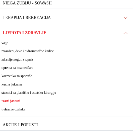
NJEGA ZUBIJU - SOWASH
TERAPIJA I REKREACIJA
LJEPOTA I ZDRAVLJE
vage
masažeri, deke i hidromasažne kadice
zdravlje nogu i stopala
oprema za kozmetičare
kozmetika za sportaše
kućna ljekarna
steznici za plastičnu i estetsku kirurgiju
razni jastuci
tretiranje ožiljaka
AKCIJE I POPUSTI