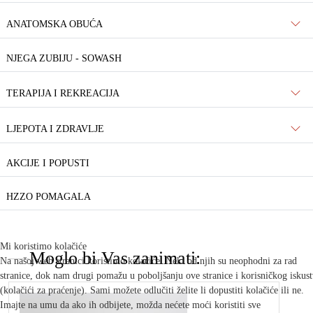
ANATOMSKA OBUĆA
NJEGA ZUBIJU - SOWASH
TERAPIJA I REKREACIJA
LJEPOTA I ZDRAVLJE
AKCIJE I POPUSTI
HZZO POMAGALA
Mi koristimo kolačiće
Moglo bi Vas zanimati:
Na našoj web stranici koristimo kolačiće. Neki od njih su neophodni za rad
stranice, dok nam drugi pomažu u poboljšanju ove stranice i korisničkog iskus
(kolačići za praćenje). Sami možete odlučiti želite li dopustiti kolačiće ili ne.
Imajte na umu da ako ih odbijete, možda nećete moći koristiti sve