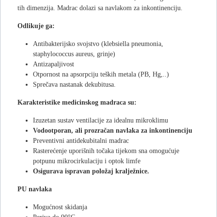
tih dimenzija. Madrac dolazi sa navlakom za inkontinenciju.
Odlikuje ga:
Antibakterijsko svojstvo (klebsiella pneumonia,
staphylococcus aureus, grinje)
Antizapaljivost
Otpornost na apsorpciju teških metala (PB, Hg,..)
Sprečava nastanak dekubitusa.
Karakteristike medicinskog madraca su:
Izuzetan sustav ventilacije za idealnu mikroklimu
Vodootporan, ali prozračan navlaka za inkontinenciju
Preventivni antidekubitalni madrac
Rasterećenje uporišnih točaka tijekom sna omogućuje
potpunu mikrocirkulaciju i optok limfe
Osigurava ispravan položaj kralježnice.
PU navlaka
Mogućnost skidanja