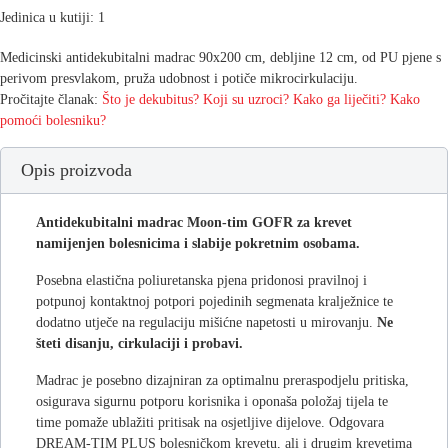
Jedinica u kutiji: 1
Medicinski antidekubitalni madrac 90x200 cm, debljine 12 cm, od PU pjene s
perivom presvlakom, pruža udobnost i potiče mikrocirkulaciju.
Pročitajte članak:
Što je dekubitus? Koji su uzroci? Kako ga liječiti? Kako
pomoći bolesniku?
Opis proizvoda
Antidekubitalni madrac Moon-tim GOFR
za krevet
namijenjen bolesnicima i slabije pokretnim osobama.
Posebna elastična poliuretanska pjena pridonosi pravilnoj i
potpunoj kontaktnoj potpori pojedinih segmenata kralježnice te
dodatno utječe na regulaciju mišićne napetosti u mirovanju.
Ne
šteti disanju, cirkulaciji i probavi.
Madrac je posebno dizajniran za optimalnu preraspodjelu pritiska,
osigurava sigurnu potporu korisnika i oponaša položaj tijela te
time pomaže ublažiti pritisak na osjetljive dijelove. Odgovara
DREAM-TIM PLUS bolesničkom krevetu, ali i drugim krevetima