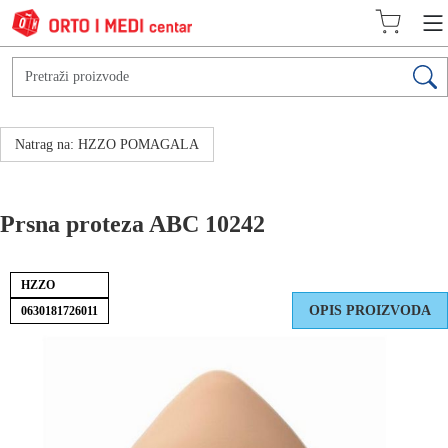
Natrag na: HZZO POMAGALA
Prsna proteza ABC 10242
HZZO
OPIS PROIZVODA
0630181726011