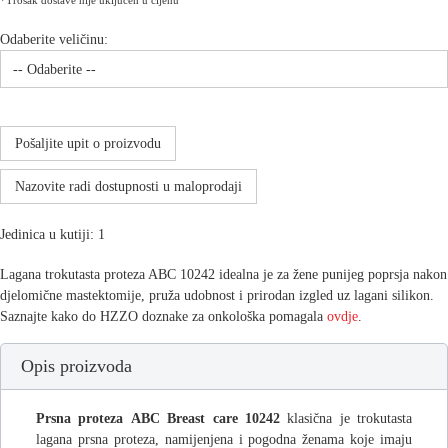
*Trošak dostave nije uključen u cijenu
Odaberite veličinu:
Pošaljite upit o proizvodu
Nazovite radi dostupnosti u maloprodaji
Jedinica u kutiji: 1
Lagana trokutasta proteza ABC 10242 idealna je za žene punijeg poprsja nakon
djelomične mastektomije, pruža udobnost i prirodan izgled uz lagani silikon.
Saznajte kako do HZZO doznake za onkološka pomagala
ovdje
.
Opis proizvoda
Prsna proteza
ABC Breast care 10242
klasična je trokutasta
lagana prsna proteza, namijenjena i pogodna ženama koje imaju