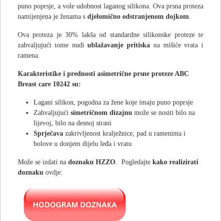
puno poprsje, a vole udobnost laganog silikona. Ova prsna proteza
namijenjena je ženama s
djelomično odstranjenom dojkom
.
Ova proteza je 30% lakša od standardne silikonske proteze te
zahvaljujući tome nudi
ublažavanje pritiska
na mišiće vrata i
ramena.
Karakteristike i prednosti asimetrične prsne proteze ABC
Breast care 10242 su:
Lagani silikon, pogodna za žene koje imaju puno poprsje
Zahvaljujući
simetričnom dizajnu
može se nositi bilo na
lijevoj, bilo na desnoj strani
Sprječava
zakrivljenost kralježnice, pad u ramenima i
bolove u donjem dijelu leđa i vratu
Može se izdati na
doznaku HZZO
. Pogledajte
kako realizirati
doznaku
ovdje: