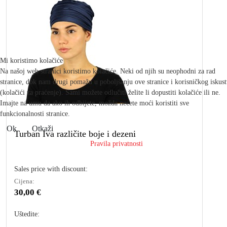
Mi koristimo kolačiće
Na našoj web stranici koristimo kolačiće. Neki od njih su neophodni za rad
stranice, dok nam drugi pomažu u poboljšanju ove stranice i korisničkog iskus
(kolačići za praćenje). Sami možete odlučiti želite li dopustiti kolačiće ili ne.
Imajte na umu da ako ih odbijete, možda nećete moći koristiti sve
funkcionalnosti stranice.
Ok
Otkaži
Turban Iva različite boje i dezeni
Pravila privatnosti
Sales price with discount:
Cijena:
30,00 €
Uštedite: