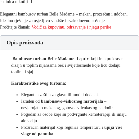
Jedinica u kutiji: 1
Elegantni bambusov turban Belle Madame – mekan, prozračan i udoban.
Idealno rješenje za osjetljivo vlasište i svakodnevno nošenje.
Pročitajte članak:
Vodič za kupovinu, održavanje i njegu perike
Opis proizvoda
Bambusov turban Belle Madame 'Leptir'
koji ima prekrasan
dizajn u toplim nijansama bež i svijetlosmeđe koje licu dodaju
toplinu i sjaj.
Karakteristike ovog turbana:
Elegantna zaštita za glavu ili modni dodatak.
Izrađen od
bambusovo-viskoznog materijala
–
nevjerojatno mekanog, gotovo svilenkastog na dodir
Pogodan za osobe koje su podvrgnute kemoterapiji ili imaju
alopeciju.
Prozračan materijal koji regulira temperaturu i
upija više
vlage od pamuka