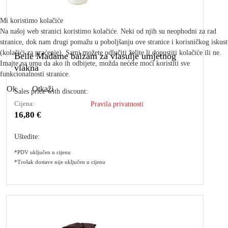
Mi koristimo kolačiće
Na našoj web stranici koristimo kolačiće. Neki od njih su neophodni za rad
stranice, dok nam drugi pomažu u poboljšanju ove stranice i korisničkog iskus
(kolačići za praćenje). Sami možete odlučiti želite li dopustiti kolačiće ili ne.
Belle Madame balzam za vlasulje umjetnog
Imajte na umu da ako ih odbijete, možda nećete moći koristiti sve
vlakna
funkcionalnosti stranice.
Ok
Otkaži
Sales price with discount:
Cijena:
Pravila privatnosti
16,80 €
Uštedite:
*PDV uključen u cijenu
*Trošak dostave nije uključen u cijenu