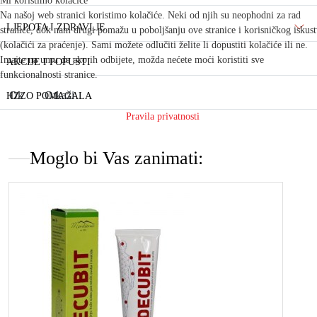
Mi koristimo kolačiće
Na našoj web stranici koristimo kolačiće. Neki od njih su neophodni za rad
LJEPOTA I ZDRAVLJE
stranice, dok nam drugi pomažu u poboljšanju ove stranice i korisničkog iskus
(kolačići za praćenje). Sami možete odlučiti želite li dopustiti kolačiće ili ne.
Imajte na umu da ako ih odbijete, možda nećete moći koristiti sve
AKCIJE I POPUSTI
funkcionalnosti stranice.
Ok
Otkaži
HZZO POMAGALA
Pravila privatnosti
Moglo bi Vas zanimati: