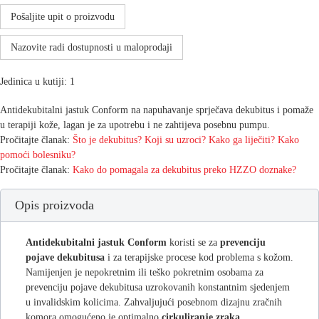
Pošaljite upit o proizvodu
Nazovite radi dostupnosti u maloprodaji
Jedinica u kutiji: 1
Antidekubitalni jastuk Conform na napuhavanje sprječava dekubitus i pomaže
u terapiji kože, lagan je za upotrebu i ne zahtijeva posebnu pumpu.
Pročitajte članak:
Što je dekubitus? Koji su uzroci? Kako ga liječiti? Kako
pomoći bolesniku?
Pročitajte članak:
Kako do pomagala za dekubitus preko HZZO doznake?
Opis proizvoda
Antidekubitalni jastuk Conform
koristi se za
prevenciju
pojave dekubitusa
i za terapijske procese kod problema s kožom.
Namijenjen je nepokretnim ili teško pokretnim osobama za
prevenciju pojave dekubitusa uzrokovanih konstantnim sjedenjem
u invalidskim kolicima. Zahvaljujući posebnom dizajnu zračnih
komora omogućeno je optimalno
cirkuliranje zraka
.