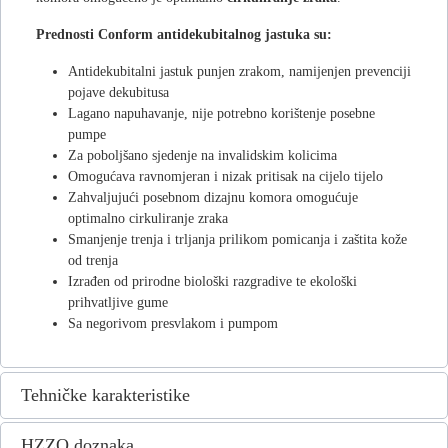
Prednosti Conform antidekubitalnog jastuka su:
Antidekubitalni jastuk punjen zrakom, namijenjen prevenciji
pojave dekubitusa
Lagano napuhavanje, nije potrebno korištenje posebne
pumpe
Za poboljšano sjedenje na invalidskim kolicima
Omogućava ravnomjeran i nizak pritisak na cijelo tijelo
Zahvaljujući posebnom dizajnu komora omogućuje
optimalno cirkuliranje zraka
Smanjenje trenja i trljanja prilikom pomicanja i zaštita kože
od trenja
Izrađen od prirodne biološki razgradive te ekološki
prihvatljive gume
Sa negorivom presvlakom i pumpom
Tehničke karakteristike
HZZO doznaka