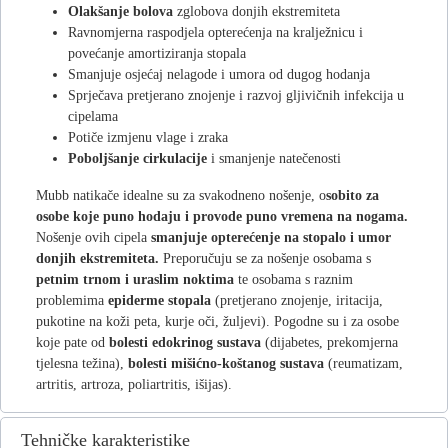
Olakšanje bolova
zglobova donjih ekstremiteta
Ravnomjerna raspodjela opterećenja na kralježnicu i
povećanje amortiziranja stopala
Smanjuje osjećaj nelagode i umora od dugog hodanja
Sprječava pretjerano znojenje i razvoj gljivičnih infekcija u
cipelama
Potiče izmjenu vlage i zraka
Poboljšanje cirkulacije
i smanjenje natečenosti
Mubb natikače idealne su za svakodneno nošenje, o
sobito za
osobe koje puno hodaju i provode puno vremena na nogama.
Nošenje ovih cipela
smanjuje opterećenje na stopalo i umor
donjih ekstremiteta.
Preporučuju se za nošenje osobama s
petnim trnom i
uraslim noktima
te osobama s raznim
problemima
epiderme stopala
(pretjerano znojenje, iritacija,
pukotine na koži peta, kurje oči, žuljevi). Pogodne su i za osobe
koje pate od
bolesti edokrinog sustava
(dijabetes, prekomjerna
tjelesna težina),
bolesti mišićno-koštanog sustava
(reumatizam,
artritis, artroza, poliartritis, išijas).
Tehničke karakteristike