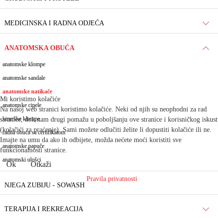
MEDICINSKA I RADNA ODJEĆA
ANATOMSKA OBUĆA
anatomske klompe
anatomske sandale
anatomske natikače
Mi koristimo kolačiće
anatomske cipele
Na našoj web stranici koristimo kolačiće. Neki od njih su neophodni za rad
kirurške klompe
stranice, dok nam drugi pomažu u poboljšanju ove stranice i korisničkog iskus
(kolačići za praćenje). Sami možete odlučiti želite li dopustiti kolačiće ili ne.
radna obuća sa certifikatom
Imajte na umu da ako ih odbijete, možda nećete moći koristiti sve
anatomske papuče
funkcionalnosti stranice.
anatomski ulošci
Ok
Otkaži
Pravila privatnosti
NJEGA ZUBIJU - SOWASH
TERAPIJA I REKREACIJA