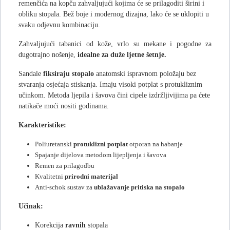
remenčića na kopču zahvaljujući kojima će se prilagoditi širini i
obliku stopala. Bež boje i modernog dizajna, lako će se uklopiti u
svaku odjevnu kombinaciju.
Zahvaljujući tabanici od kože, vrlo su mekane i pogodne za
dugotrajno nošenje,
idealne za duže ljetne šetnje.
Sandale
fiksiraju stopalo
anatomski ispravnom položaju bez
stvaranja osjećaja stiskanja. Imaju visoki potplat s protukliznim
učinkom. Metoda ljepila i šavova čini cipele izdržljivijima pa ćete
natikače moći nositi godinama.
Karakteristike:
Poliuretanski
protuklizni potplat
otporan na habanje
Spajanje dijelova metodom lijepljenja i šavova
Remen za prilagodbu
Kvalitetni
prirodni materijal
Anti-schok sustav za
ublažavanje pritiska na stopalo
Učinak:
Korekcija
ravnih
stopala