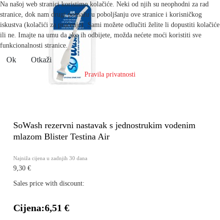
Na našoj web stranici koristimo kolačiće. Neki od njih su neophodni za rad
stranice, dok nam drugi pomažu u poboljšanju ove stranice i korisničkog
iskustva (kolačići za praćenje). Sami možete odlučiti želite li dopustiti kolačiće
ili ne. Imajte na umu da ako ih odbijete, možda nećete moći koristiti sve
funkcionalnosti stranice.
Ok
Otkaži
Pravila privatnosti
SoWash rezervni nastavak s jednostrukim vodenim
mlazom Blister Testina Air
Najniža cijena u zadnjih 30 dana
9,30 €
Sales price with discount:
Cijena:
6,51 €