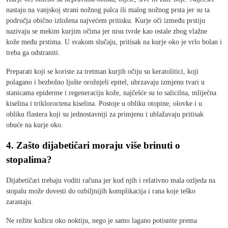
nastaju na vanjskoj strani nožnog palca ili malog nožnog prsta jer su ta
područja obično izložena najvećem pritisku. Kurje oči između prstiju
nazivaju se mekim kurjim očima jer nisu tvrde kao ostale zbog vlažne
kože među prstima. U svakom slučaju, pritisak na kurje oko je vrlo bolan i
treba ga odstraniti.
Preparati koji se koriste za tretman kurjih očiju su keratolitici, koji
polagano i bezbolno ljušte orožnjeli epitel, ubrzavaju izmjenu tvari u
stanicama epiderme i regeneraciju kože, najčešće su to salicilna, mliječna
kiselina i trikloroctena kiselina. Postoje u obliku otopine, olovke i u
obliku flastera koji su jednostavniji za primjenu i ublažavaju pritisak
obuće na kurje oko.
4. Zašto dijabetičari moraju više brinuti o
stopalima?
Dijabetičari trebaju voditi računa jer kod njih i relativno mala ozljeda na
stopalu može dovesti do ozbiljnijih komplikacija i rana koje teško
zarastaju.
Ne režite kožicu oko noktiju, nego je samo lagano potisnite prema