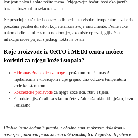
korijenu nokta i nokte režite ravno. Izbjegavajte hodati bosi oko javnih
bazena, tuševa ili u svlačionicama.
Ne posuđujte ručnike i obavezno ih perite na visokoj temperaturi. Izaberite
pouzdani pedikerski salon koji sterilizira svoje instrumente. Perite ruke
nakon dodira s inficiranim noktom jer, ako niste oprezni, gljivična
infekcija može prijeći s jednog nokta na ostale.
Koje proizvode iz ORTO i MEDI centra možete
koristiti za njegu kože i stopala?
Hidromasažna kadica za noge
- pruža umirujuću masažu
mjehurićima i vibracijom i čije grijano dno održava temperaturu
vode konstantnom.
Kozmetičke proizvode
za njegu kože lica, ruku i tijela.
El. odstranjivač callusa s kojim ćete višak kože ukloniti nježno, brzo
i efikasno
Ukoliko imate dodatnih pitanja, slobodno nam se obratite dolaskom u
našu specijaliziranu prodavaonicu u
Grižanskoj 6 u Zagrebu,
ili putem e-