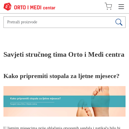
Savjeti stručnog tima Orto i Medi centra
Kako pripremiti stopala za ljetne mjesece?
U ljetnim mjesecima prije oblačenja otvorenih sandala i natikača bilo bi