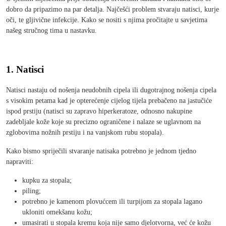
dobro da pripazimo na par detalja. Najčešći problem stvaraju natisci, kurje
oči, te gljivične infekcije. Kako se nositi s njima pročitajte u savjetima
našeg stručnog tima u nastavku.
1. Natisci
Natisci nastaju od nošenja neudobnih cipela ili dugotrajnog nošenja cipela
s visokim petama kad je opterećenje cijelog tijela prebačeno na jastučiće
ispod prstiju (natisci su zapravo hiperkeratoze, odnosno nakupine
zadebljale kože koje su precizno ograničene i nalaze se uglavnom na
zglobovima nožnih prstiju i na vanjskom rubu stopala).
Kako bismo spriječili stvaranje natisaka potrebno je jednom tjedno
napraviti:
kupku za stopala;
piling;
potrebno je kamenom plovućcem ili turpijom za stopala lagano
ukloniti omekšanu kožu;
umasirati u stopala kremu koja nije samo djelotvorna, već će kožu