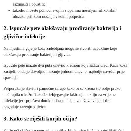
razmaziti i opustiti;
također možete pomoći svojim stopalima nošenjem silikonskih
uložaka prilikom nošenja visokih potpetica.
2. Ispucale pete olakšavaju prodiranje bakterija i
gljivične infekcije
Na mjestima gdje je koža zadebljana mogu se stvoriti napukline koje
olakšavaju prodiranje bakterija i gljivica.
Ispucale pete mažite dva puta dnevno kremom koja sadrži ureu. Kada koža
zacijeli, onda je dovoljno mazanje jednom dnevno, najbolje navečer prije
spavanja.
Preporuka je staviti i pamučne čarape kako bi se krema što bolje preko
noći upila u kožu. Također izbjegavajte lakiranje noktiju za vrijeme
infekcije jer sprječava dotok kisika u nokat, zadržava vlagu i time
pogoduje razvoju gljivica.
3. Kako se riješiti kurjih očiju?
Kurje oči obično su nepravilna oblika, bijele, sive ili žute boje. Najčešće