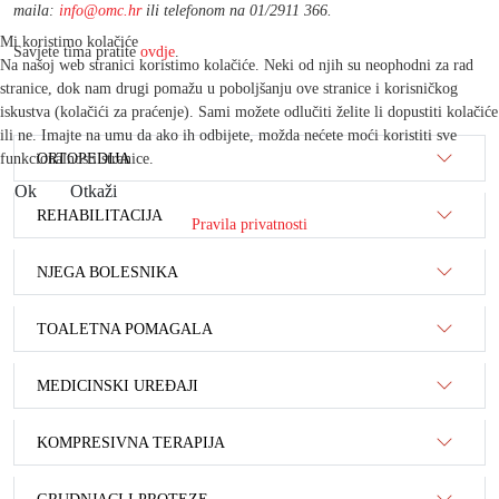
maila:
info@omc.hr
ili telefonom na 01/2911 366.
Mi koristimo kolačiće
Savjete tima pratite
ovdje
.
Na našoj web stranici koristimo kolačiće. Neki od njih su neophodni za rad
stranice, dok nam drugi pomažu u poboljšanju ove stranice i korisničkog
iskustva (kolačići za praćenje). Sami možete odlučiti želite li dopustiti kolačiće
ili ne. Imajte na umu da ako ih odbijete, možda nećete moći koristiti sve
funkcionalnosti stranice.
ORTOPEDIJA
Ok
Otkaži
REHABILITACIJA
Pravila privatnosti
NJEGA BOLESNIKA
TOALETNA POMAGALA
MEDICINSKI UREĐAJI
KOMPRESIVNA TERAPIJA