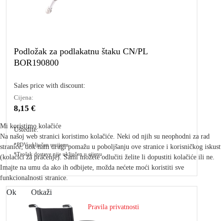
Podložak za podlakatnu štaku CN/PL
BOR190800
Sales price with discount:
Cijena:
8,15 €
Mi koristimo kolačiće
Uštedite:
Na našoj web stranici koristimo kolačiće. Neki od njih su neophodni za rad
*PDV uključen u cijenu
stranice, dok nam drugi pomažu u poboljšanju ove stranice i korisničkog iskus
*Trošak dostave nije uključen u cijenu
(kolačići za praćenje). Sami možete odlučiti želite li dopustiti kolačiće ili ne.
Imajte na umu da ako ih odbijete, možda nećete moći koristiti sve
funkcionalnosti stranice.
Ok
Otkaži
Pravila privatnosti