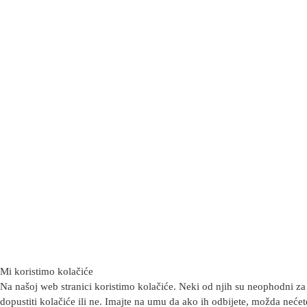
Mi koristimo kolačiće
Na našoj web stranici koristimo kolačiće. Neki od njih su neophodni za 
dopustiti kolačiće ili ne. Imajte na umu da ako ih odbijete, možda nećete