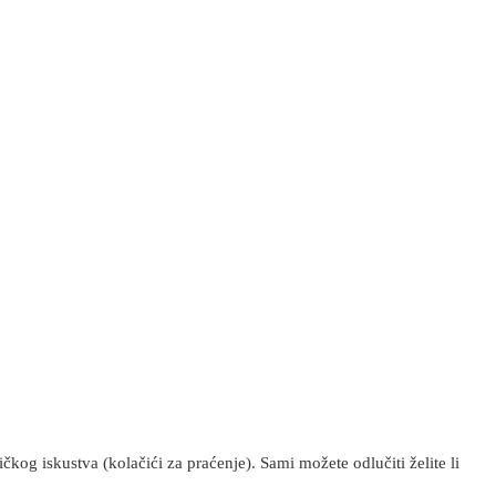
kog iskustva (kolačići za praćenje). Sami možete odlučiti želite li