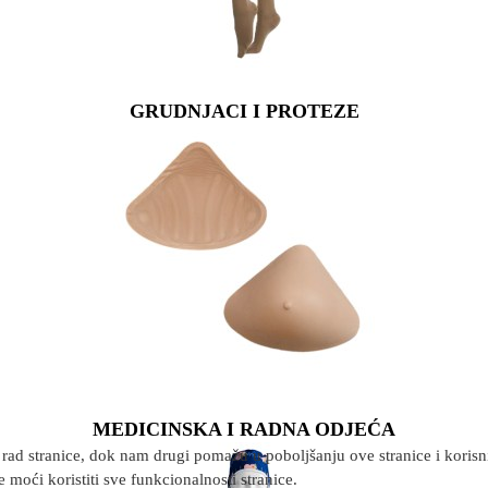
GRUDNJACI I PROTEZE
MEDICINSKA I RADNA ODJEĆA
rad stranice, dok nam drugi pomažu u poboljšanju ove stranice i korisnič
 moći koristiti sve funkcionalnosti stranice.