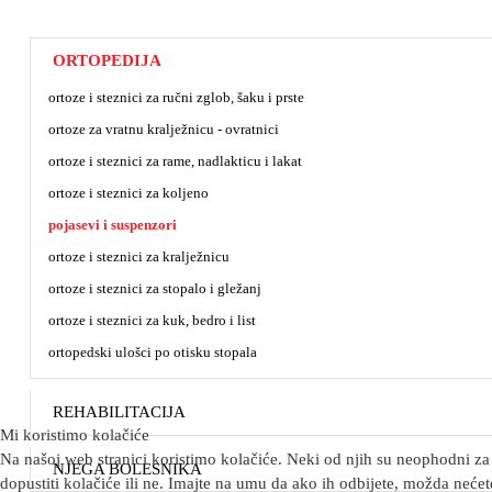
ORTOPEDIJA
ortoze i steznici za ručni zglob, šaku i prste
ortoze za vratnu kralježnicu - ovratnici
ortoze i steznici za rame, nadlakticu i lakat
ortoze i steznici za koljeno
pojasevi i suspenzori
ortoze i steznici za kralježnicu
ortoze i steznici za stopalo i gležanj
ortoze i steznici za kuk, bedro i list
ortopedski ulošci po otisku stopala
REHABILITACIJA
Mi koristimo kolačiće
Na našoj web stranici koristimo kolačiće. Neki od njih su neophodni za 
NJEGA BOLESNIKA
dopustiti kolačiće ili ne. Imajte na umu da ako ih odbijete, možda nećete