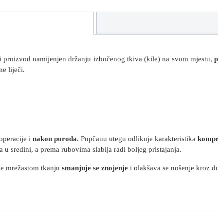
i proizvod namijenjen držanju izbočenog tkiva (kile) na svom mjestu,
p
ne liječi.
operacije i
nakon poroda
. Pupčanu utegu odlikuje karakteristika
kompr
 u sredini, a prema rubovima slabija radi boljeg pristajanja.
 te mrežastom tkanju
smanjuje se znojenje
i olakšava se nošenje kroz du