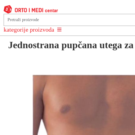
Natrag na: Pojasevi i suspenzori
kategorije proizvoda
Jednostrana pupčana utega za