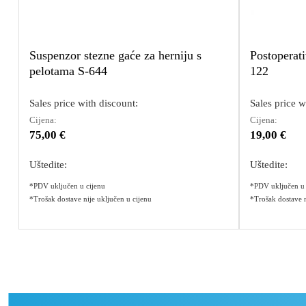
Suspenzor stezne gaće za herniju s
Postoperati
pelotama S-644
122
Sales price with discount:
Sales price w
Cijena:
Cijena:
75,00 €
19,00 €
Uštedite:
Uštedite:
*PDV uključen u cijenu
*PDV uključen u 
*Trošak dostave nije uključen u cijenu
*Trošak dostave n