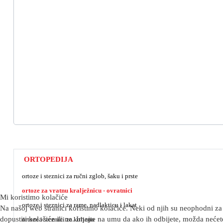
ORTOPEDIJA
ortoze i steznici za ručni zglob, šaku i prste
ortoze za vratnu kralježnicu - ovratnici
Mi koristimo kolačiće
ortoze i steznici za rame, nadlakticu i lakat
Na našoj web stranici koristimo kolačiće. Neki od njih su neophodni za 
dopustiti kolačiće ili ne. Imajte na umu da ako ih odbijete, možda nećete
ortoze i steznici za koljeno