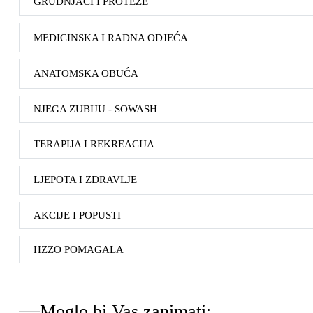
GRUDNJACI I PROTEZE
MEDICINSKA I RADNA ODJEĆA
ANATOMSKA OBUĆA
NJEGA ZUBIJU - SOWASH
TERAPIJA I REKREACIJA
LJEPOTA I ZDRAVLJE
AKCIJE I POPUSTI
HZZO POMAGALA
Moglo bi Vas zanimati: