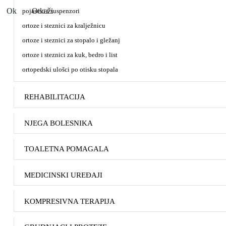
Ok
Otkaži
pojasevi i suspenzori
ortoze i steznici za kralježnicu
ortoze i steznici za stopalo i gležanj
ortoze i steznici za kuk, bedro i list
ortopedski ulošci po otisku stopala
REHABILITACIJA
NJEGA BOLESNIKA
TOALETNA POMAGALA
MEDICINSKI UREĐAJI
KOMPRESIVNA TERAPIJA