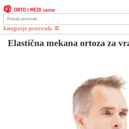
Natrag na: Ortoze za vratnu kralježnicu - ovratnici
kategorije proizvoda
Elastična mekana ortoza za vr