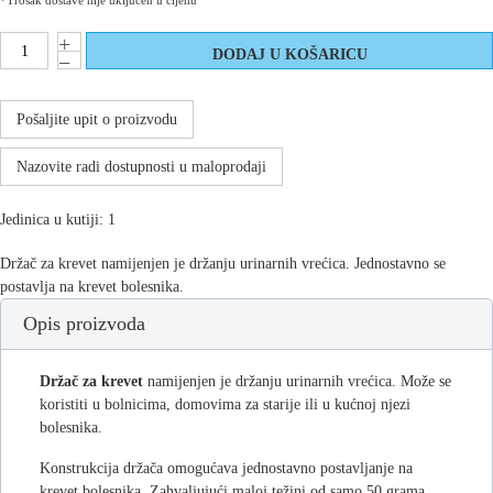
*Trošak dostave nije uključen u cijenu
Pošaljite upit o proizvodu
Nazovite radi dostupnosti u maloprodaji
Jedinica u kutiji: 1
Držač za krevet namijenjen je držanju urinarnih vrećica. Jednostavno se
postavlja na krevet bolesnika.
Opis proizvoda
Držač za krevet
namijenjen je držanju urinarnih vrećica. Može se
koristiti u bolnicima, domovima za starije ili u kućnoj njezi
bolesnika.
Konstrukcija držača omogućava jednostavno postavljanje na
krevet bolesnika. Zahvaljujući maloj težini od samo 50 grama