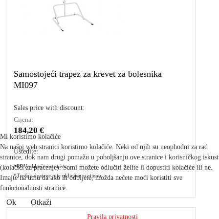
Samostojeći trapez za krevet za bolesnika
MI097
Sales price with discount:
Cijena:
184,20 €
Mi koristimo kolačiće
Na našoj web stranici koristimo kolačiće. Neki od njih su neophodni za rad
Uštedite:
stranice, dok nam drugi pomažu u poboljšanju ove stranice i korisničkog iskus
*PDV uključen u cijenu
(kolačići za praćenje). Sami možete odlučiti želite li dopustiti kolačiće ili ne.
*Trošak dostave nije uključen u cijenu
Imajte na umu da ako ih odbijete, možda nećete moći koristiti sve
funkcionalnosti stranice.
Ok
Otkaži
Pravila privatnosti