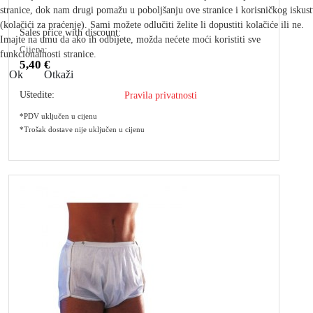
stranice, dok nam drugi pomažu u poboljšanju ove stranice i korisničkog iskus
(kolačići za praćenje). Sami možete odlučiti želite li dopustiti kolačiće ili ne.
Sales price with discount:
Imajte na umu da ako ih odbijete, možda nećete moći koristiti sve
Cijena:
funkcionalnosti stranice.
5,40 €
Ok
Otkaži
Uštedite:
Pravila privatnosti
*PDV uključen u cijenu
*Trošak dostave nije uključen u cijenu