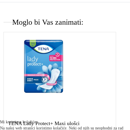
Moglo bi Vas zanimati:
Mi koristimo kolačiće
TENA Lady Protect+ Maxi ulošci
Na našoj web stranici koristimo kolačiće. Neki od njih su neophodni za rad