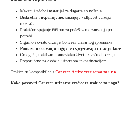
Karakteristike proizvoda:
Mekani i udobni materijal za dugotrajno nošenje
Diskretne i neprimjetne,
smanjuju vidljivost curenja
mokraće
Praktično spajanje čičkom za podešavanje zatezanja po
potrebi
Sigurno i čvrsto držanje Conveen urinarnog spremnika
Pomažu u očuvanju higijene i sprječavaju iritaciju kože
Omogućuju aktivan i samostalan život uz veću diskreciju
Preporučeno za osobe s urinarnom inkontinencijom
Trakice su kompatibilne s
Conveen Active vrećicama za urin
.
Kako postaviti Conveen urinarne vrećice te trakice za nogu?