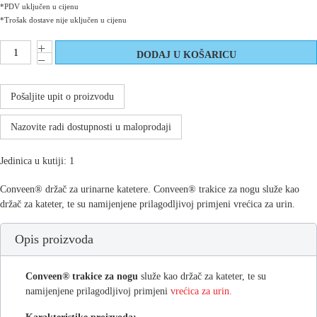
*PDV uključen u cijenu
*Trošak dostave nije uključen u cijenu
Pošaljite upit o proizvodu
Nazovite radi dostupnosti u maloprodaji
Jedinica u kutiji: 1
Conveen® držač za urinarne katetere. Conveen® trakice za nogu služe kao
držač za kateter, te su namijenjene prilagodljivoj primjeni vrećica za urin.
Opis proizvoda
Conveen®
trakice za nogu
služe kao držač za kateter, te su
namijenjene prilagodljivoj primjeni
vrećica za urin.