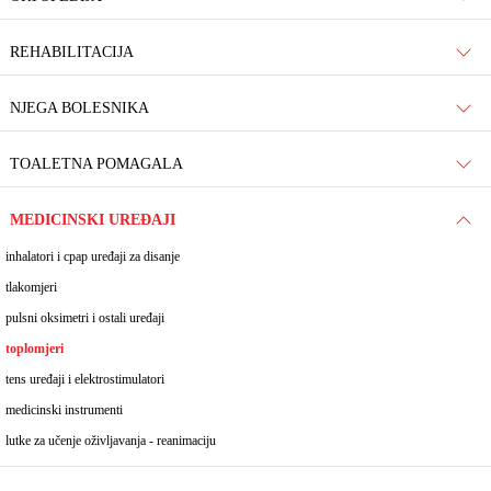
REHABILITACIJA
NJEGA BOLESNIKA
TOALETNA POMAGALA
MEDICINSKI UREĐAJI
inhalatori i cpap uređaji za disanje
tlakomjeri
pulsni oksimetri i ostali uređaji
toplomjeri
tens uređaji i elektrostimulatori
medicinski instrumenti
lutke za učenje oživljavanja - reanimaciju