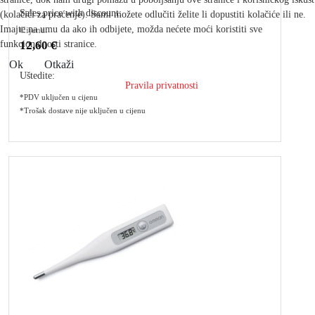
Sales price with discount:
(kolačići za praćenje). Sami možete odlučiti želite li dopustiti kolačiće ili ne.
Imajte na umu da ako ih odbijete, možda nećete moći koristiti sve
Cijena:
12,60 €
funkcionalnosti stranice.
Ok
Otkaži
Uštedite:
Pravila privatnosti
*PDV uključen u cijenu
*Trošak dostave nije uključen u cijenu