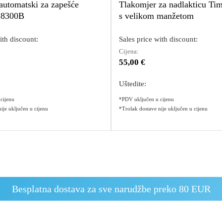
automatski za zapešće
Tlakomjer za nadlakticu T
E8300B
s velikom manžetom
ith discount:
Sales price with discount:
Cijena:
55,00 €
Uštedite:
cijenu
*PDV uključen u cijenu
ije uključen u cijenu
*Trošak dostave nije uključen u cijenu
Besplatna dostava za sve narudžbe preko 80 EUR