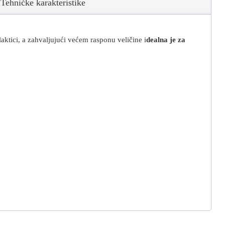
Tehničke karakteristike
aktici, a zahvaljujući većem rasponu veličine i
dealna je za