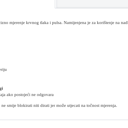
izno mjerenje krvnog tlaka i pulsa. Namijenjena je za korištenje na nadl
riju
gi
aja ako postojeći ne odgovara
ne smije blokirati niti dirati jer može utjecati na točnost mjerenja.