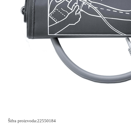
Šifra proizvoda:
22550184