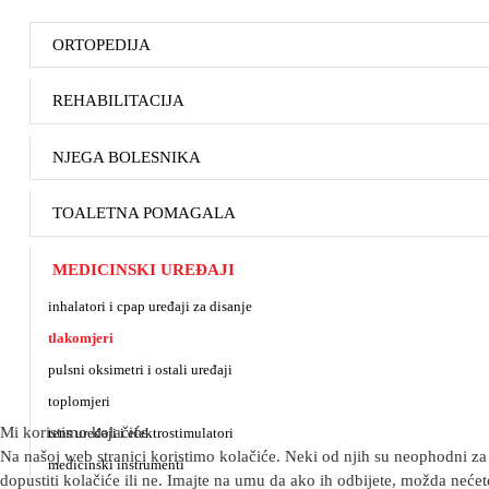
ORTOPEDIJA
REHABILITACIJA
NJEGA BOLESNIKA
TOALETNA POMAGALA
MEDICINSKI UREĐAJI
inhalatori i cpap uređaji za disanje
tlakomjeri
pulsni oksimetri i ostali uređaji
toplomjeri
Mi koristimo kolačiće
tens uređaji i elektrostimulatori
Na našoj web stranici koristimo kolačiće. Neki od njih su neophodni za 
medicinski instrumenti
dopustiti kolačiće ili ne. Imajte na umu da ako ih odbijete, možda nećete