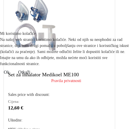
Mi koristimo kolačiće
Na našoj web stranici koristimo kolačiće. Neki od njih su neophodni za rad
stranice, dok nam drugi pomažu u poboljšanju ove stranice i korisničkog iskus
(kolačići za praćenje). Sami možete odlučiti želite li dopustiti kolačiće ili ne.
Imajte na umu da ako ih odbijete, možda nećete moći koristiti sve
funkcionalnosti stranice.
Ok
Otkaži
Set za inhalator Medikoel ME100
Pravila privatnosti
Sales price with discount:
Cijena:
12,60 €
Uštedite: