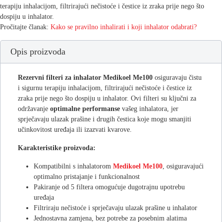
terapiju inhalacijom, filtrirajući nečistoće i čestice iz zraka prije nego što
dospiju u inhalator.
Pročitajte članak:
Kako se pravilno inhalirati i koji inhalator odabrati?
Opis proizvoda
Rezervni filteri za inhalator Medikoel Me100
osiguravaju čistu
i sigurnu terapiju inhalacijom, filtrirajući nečistoće i čestice iz
zraka prije nego što dospiju u inhalator. Ovi filteri su ključni za
održavanje
optimalne performanse
vašeg inhalatora, jer
sprječavaju ulazak prašine i drugih čestica koje mogu smanjiti
učinkovitost uređaja ili izazvati kvarove.
Karakteristike proizvoda:
Kompatibilni s inhalatorom
Medikoel Me100
, osiguravajući
optimalno pristajanje i funkcionalnost
Pakiranje od 5 filtera omogućuje dugotrajnu upotrebu
uređaja
Filtriraju nečistoće i sprječavaju ulazak prašine u inhalator
Jednostavna zamjena, bez potrebe za posebnim alatima