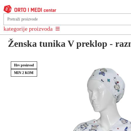
Natrag na: Ženske bluze i tunike
kategorije proizvoda
Ženska tunika V preklop - razn
Hrv proizvod
MIN 2 KOM