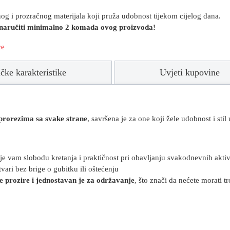
g i prozračnog materijala koji pruža udobnost tijekom cijelog dana.
 naručiti minimalno 2 komada ovog proizvoda!
ce
čke karakteristike
Uvjeti kupovine
prorezima sa svake strane
, savršena je za one koji žele udobnost i st
e vam slobodu kretanja i praktičnost pri obavljanju svakodnevnih aktiv
ari bez brige o gubitku ili oštećenju
e prozire i jednostavan je za održavanje
, što znači da nećete morati t