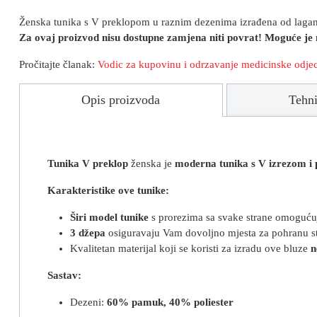
Ženska tunika s V preklopom u raznim dezenima izrađena od lagano
Za ovaj proizvod nisu dostupne zamjena niti povrat! Moguće je
Pročitajte članak:
Vodic za kupovinu i
odrzavanje medicinske odje
Opis proizvoda
Tehni
Tunika V preklop
ženska je
moderna tunika s V izrezom i 
Karakteristike ove tunike:
Širi model
tunike
s prorezima sa svake strane omogućuj
3 džepa
osiguravaju Vam dovoljno mjesta za pohranu stv
Kvalitetan materijal koji se koristi za izradu ove bluze
n
Sastav:
Dezeni:
60% pamuk, 40% poliester