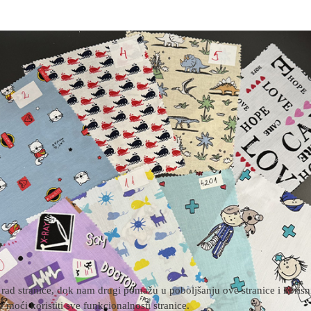
rad stranice, dok nam drugi pomažu u poboljšanju ove stranice i korisnič
 moći koristiti sve funkcionalnosti stranice.