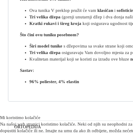
Ova tunika V preklop pružit će vam
klasičan
i
sofistici
Tri velika džepa
(gornji unutarnji džep i dva donja naš
Kratki rukavi i šireg kroja
koji osigurava ugodnost ti
Što čini ovu tuniku posebnom?
Širi model
tunike
s džepovima sa svake strane koji omo
Tri velika džepa
osiguravaju Vam dovoljno mjesta za poh
Kvalitetan materijal koji se koristi za izradu ove bluze
n
Sastav:
96% poliester, 4% elastin
Mi koristimo kolačiće
Na našoj web stranici koristimo kolačiće. Neki od njih su neophodni za 
ORTOPEDIJA
dopustiti kolačiće ili ne. Imajte na umu da ako ih odbijete, možda nećete