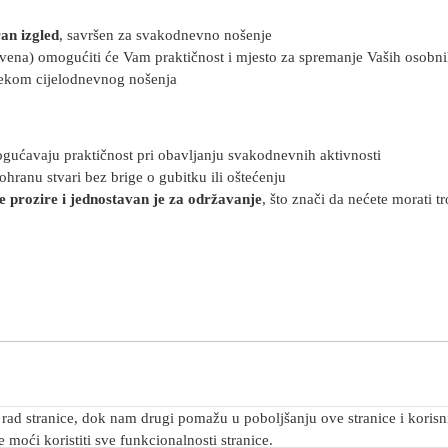
ran
izgled
, savršen za svakodnevno nošenje
ivena) omogućiti će Vam praktičnost i mjesto za spremanje Vaših osobni
jekom cijelodnevnog nošenja
gućavaju praktičnost pri obavljanju svakodnevnih aktivnosti
ranu stvari bez brige o gubitku ili oštećenju
e prozire i jednostavan je za održavanje
, što znači da nećete morati t
rad stranice, dok nam drugi pomažu u poboljšanju ove stranice i korisnič
 moći koristiti sve funkcionalnosti stranice.