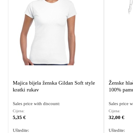
Majica bijela ženska Gildan Soft style
Ženske hla
kratki rukav
100% pam
Sales price with discount:
Sales price w
Cijena:
Cijena:
5,35 €
32,00 €
Uštedite:
Uštedite: