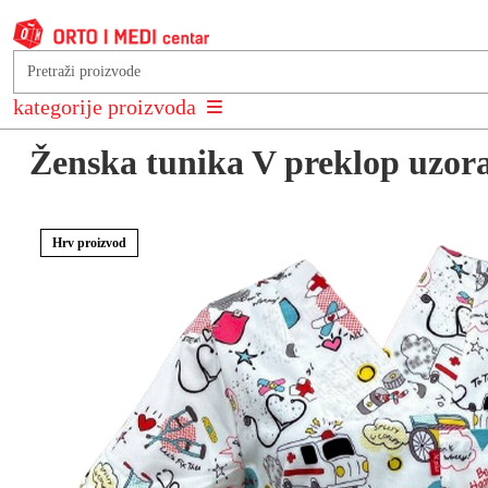
Natrag na: Ženske bluze i tunike
kategorije proizvoda
Ženska tunika V preklop uzor
Hrv proizvod