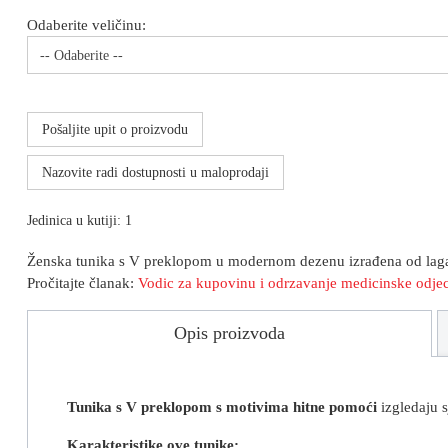
Odaberite veličinu:
-- Odaberite --
Pošaljite upit o proizvodu
Nazovite radi dostupnosti u maloprodaji
Jedinica u kutiji: 1
Ženska tunika s V preklopom u modernom dezenu izrađena od lagano
Pročitajte članak:
Vodic za kupovinu i
odrzavanje medicinske odje
Opis proizvoda
Tunika s V preklopom s motivima hitne pomoći
izgledaju s
Karakteristike ove tunike: