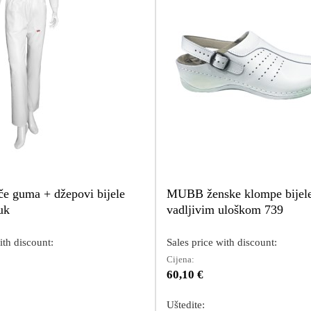
če guma + džepovi bijele
MUBB ženske klompe bijele
uk
vadljivim uloškom 739
ith discount:
Sales price with discount:
Cijena:
60,10 €
Uštedite: