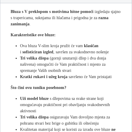
Bluza s V preklopom s motivima hitne pomoći
izgledaju sjajno
s trapericama, suknjama ili hlačama i prigodna je za
razna
zanimanja
.
Karakteristike ove bluze:
Ova bluza V-slim kroja pružit će vam
klasičan
i
sofisticiran
izgled
, savršen za svakodnevno nošenje
Tri velika džepa
(gornji unutarnji džep i dva donja
našivena) omogućiti će Vam praktičnost i mjesto za
spremanje Vaših osobnih stvari
Kratki rukavi i užeg kroja
savršeno će Vam pristajati
Što čini ovu tuniku posebnom?
Uži model
bluze
s džepovima sa svake strane koji
omogućavaju praktičnost pri obavljanju svakodnevnih
aktivnosti
Tri velika džepa
osiguravaju Vam dovoljno mjesta za
pohranu stvari bez brige o gubitku ili oštećenju
Kvalitetan materijal koji se koristi za izradu ove bluze
ne