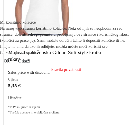
Mi koristimo kolačiće
Na našoj web stranici koristimo kolačiće. Neki od njih su neophodni za rad
stranice, dok nam drugi pomažu u poboljšanju ove stranice i korisničkog iskus
(kolačići za praćenje). Sami možete odlučiti želite li dopustiti kolačiće ili ne.
Imajte na umu da ako ih odbijete, možda nećete moći koristiti sve
Majica bijela ženska Gildan Soft style kratki
funkcionalnosti stranice.
rukav
Ok
Otkaži
Pravila privatnosti
Sales price with discount:
Cijena:
5,35 €
Uštedite:
*PDV uključen u cijenu
*Trošak dostave nije uključen u cijenu