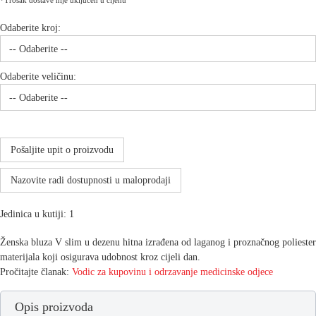
*Trošak dostave nije uključen u cijenu
Odaberite kroj:
Odaberite veličinu:
Pošaljite upit o proizvodu
Nazovite radi dostupnosti u maloprodaji
Jedinica u kutiji: 1
Ženska bluza V slim u dezenu hitna izrađena od laganog i proznačnog poliester
materijala koji osigurava udobnost kroz cijeli dan.
Pročitajte članak:
Vodic za kupovinu i
odrzavanje medicinske odjece
Opis proizvoda