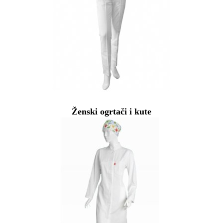
Ženski ogrtači i kute